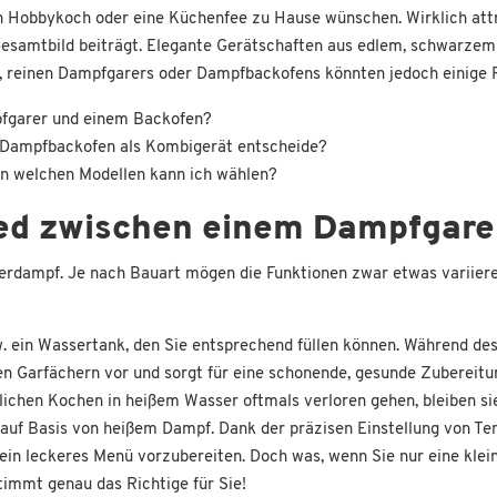
h ein Hobbykoch oder eine Küchenfee zu Hause wünschen. Wirklich a
samtbild beiträgt. Elegante Gerätschaften aus edlem, schwarzem Ed
s, reinen Dampfgarers oder Dampfbackofens könnten jedoch einige 
pfgarer und einem Backofen?
en Dampfbackofen als Kombigerät entscheide?
n welchen Modellen kann ich wählen?
hied zwischen einem Dampfgar
erdampf. Je nach Bauart mögen die Funktionen zwar etwas variieren
. ein Wassertank, den Sie entsprechend füllen können. Während des
n Garfächern vor und sorgt für eine schonende, gesunde Zubereitu
ichen Kochen in heißem Wasser oftmals verloren gehen, bleiben sie
auf Basis von heißem Dampf. Dank der präzisen Einstellung von Te
 ein leckeres Menü vorzubereiten. Doch was, wenn Sie nur eine kle
immt genau das Richtige für Sie!