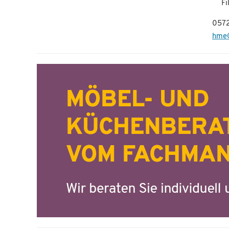
Fi
0572
hme@