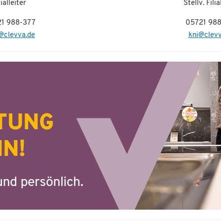
lialleiter
Stellv. Filia
1 988-377
05721 98
clevva.de
kni@clevv