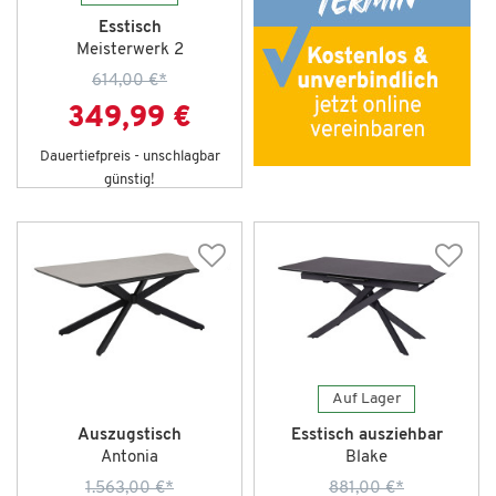
Esstisch
Meisterwerk 2
614,00 €
*
349,99 €
Dauertiefpreis - unschlagbar
günstig!
Auf Lager
Auszugstisch
Esstisch ausziehbar
Antonia
Blake
1.563,00 €
*
881,00 €
*