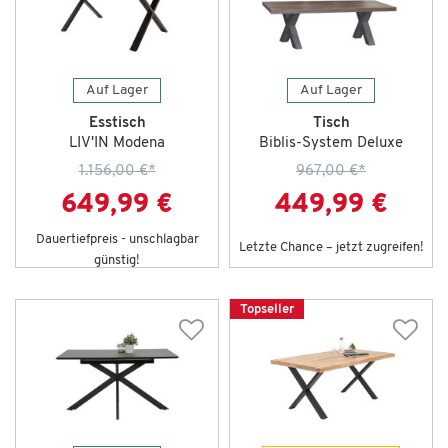
Auf Lager
Auf Lager
Esstisch
Tisch
LIV'IN Modena
Biblis-System Deluxe
1.156,00 €
*
967,00 €
*
649,99 €
449,99 €
Dauertiefpreis - unschlagbar
Letzte Chance – jetzt zugreifen!
günstig!
Topseller