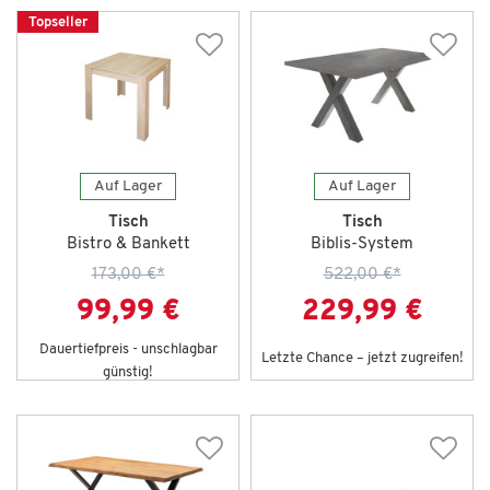
Topseller
Auf Lager
Auf Lager
Tisch
Tisch
Bistro & Bankett
Biblis-System
173,00 €
*
522,00 €
*
99,99 €
229,99 €
Dauertiefpreis - unschlagbar
Letzte Chance – jetzt zugreifen!
günstig!