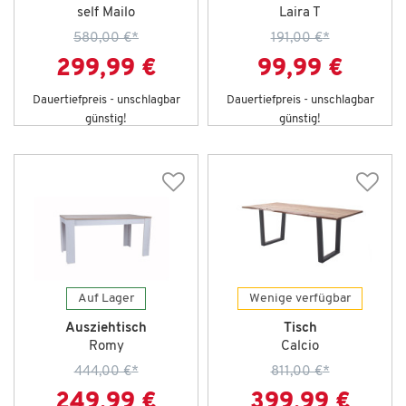
self Mailo
Laira T
580,00 €
*
191,00 €
*
299,99 €
99,99 €
Dauertiefpreis - unschlagbar
Dauertiefpreis - unschlagbar
günstig!
günstig!
Auf Lager
Wenige verfügbar
Ausziehtisch
Tisch
Romy
Calcio
444,00 €
*
811,00 €
*
249,99 €
399,99 €