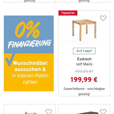
günstig!
günstig!
Topseller
Auf Lager
Esstisch
self Mailo
400,00 €
*
199,99 €
Dauertiefpreis - unschlagbar
günstig!