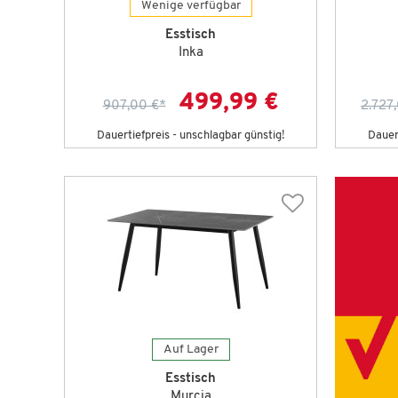
Wenige verfügbar
Esstisch
Inka
499,99 €
907,00 €
*
2.727
Dauertiefpreis - unschlagbar günstig!
Dauert
Auf Lager
Esstisch
Murcia