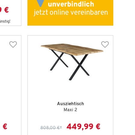
9 €
ünstig!
Ausziehtisch
Maxi 2
 €
449,99 €
808,00 €
*