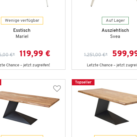
Wenige verfügbar
Auf Lager
Esstisch
Ausziehtisch
Mariel
Svea
119,99 €
599,9
6,00 €
*
1.251,00 €
*
zte Chance – jetzt zugreifen!
Letzte Chance – jetzt zugrei
Topseller