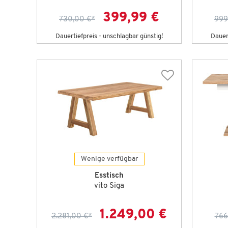
399,99 €
730,00 €
*
999
Dauertiefpreis - unschlagbar günstig!
Dauert
Wenige verfügbar
Esstisch
vito Siga
1.249,00 €
2.281,00 €
*
766