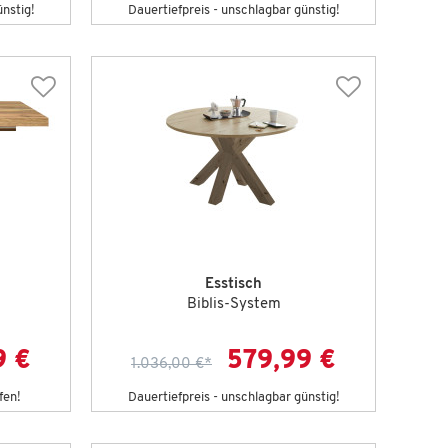
ünstig!
Dauertiefpreis - unschlagbar günstig!
Esstisch
Biblis-System
9 €
579,99 €
1.036,00 €
*
fen!
Dauertiefpreis - unschlagbar günstig!