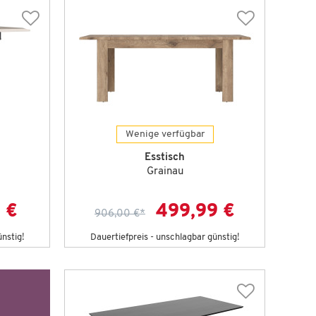
Wenige verfügbar
Esstisch
Grainau
 €
499,99 €
906,00 €
*
ünstig!
Dauertiefpreis - unschlagbar günstig!