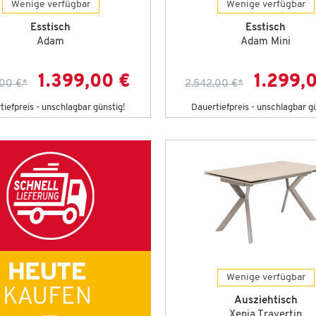
Wenige verfügbar
Wenige verfügbar
Esstisch
Esstisch
Adam
Adam Mini
1.399,00 €
1.299,
,00 €
*
2.542,00 €
*
iefpreis - unschlagbar günstig!
Dauertiefpreis - unschlagbar g
Wenige verfügbar
Ausziehtisch
Xenia Travertin