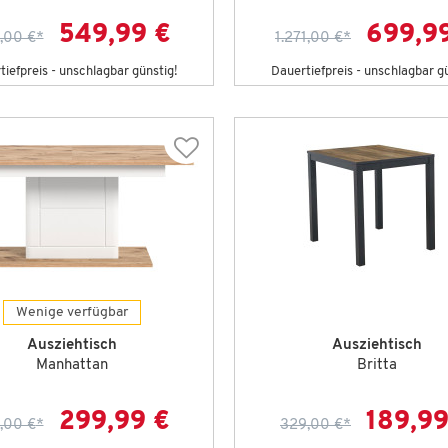
549,99 €
699,9
,00 €
*
1.271,00 €
*
iefpreis - unschlagbar günstig!
Dauertiefpreis - unschlagbar g
Wenige verfügbar
Ausziehtisch
Ausziehtisch
Manhattan
Britta
299,99 €
189,99
,00 €
*
329,00 €
*