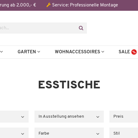
rung ab 2.000,- €
Service: Professionelle Montage
N
GARTEN
WOHNACCESSOIRES
SALE
ESSTISCHE
In Ausstellung ansehen
Preis
Farbe
Stil