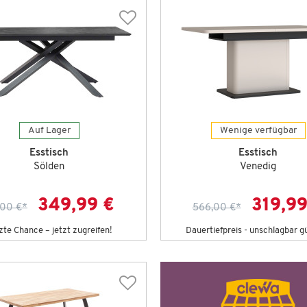
Auf Lager
Wenige verfügbar
Esstisch
Esstisch
Sölden
Venedig
349,99 €
319,99
,00 €
*
566,00 €
*
zte Chance – jetzt zugreifen!
Dauertiefpreis - unschlagbar g