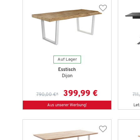
Auf Lager
Esstisch
Dijon
399,99 €
790,00 €
*
711
Aus unserer Werbung!
Let