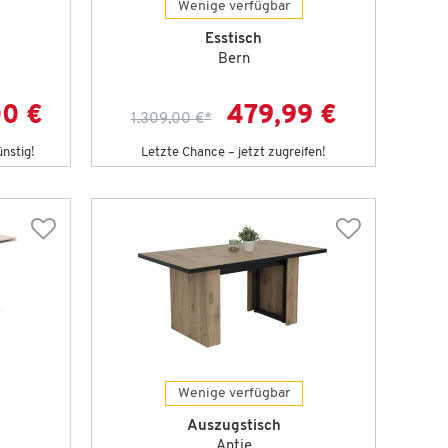
Wenige verfügbar
Esstisch
Bern
00 €
479,99 €
1.309,00 €
*
ünstig!
Letzte Chance – jetzt zugreifen!
Wenige verfügbar
Auszugstisch
Antje