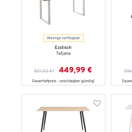
Wenige verfügbar
Esstisch
Tatjana
449,99 €
801,00 €
*
596
Dauertiefpreis - unschlagbar günstig!
Dauert