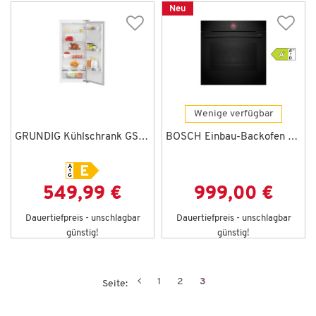
Neu
Wenige verfügbar
GRUNDIG Kühlschrank GSMI10341FN
BOSCH Einbau-Backofen HBG972KB1
549,99 €
999,00 €
Dauertiefpreis - unschlagbar
Dauertiefpreis - unschlagbar
günstig!
günstig!
1
2
3
Seite: