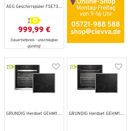
AEG Geschirrspüler FSE73507P
999,99 €
Dauertiefpreis - unschlagbar
günstig!
GRUNDIG Herdset GEHM19310BMPF
GRUNDIG Herdset GEHM19311DX