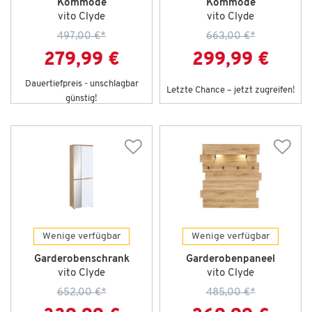
Kommode
Kommode
vito Clyde
vito Clyde
497,00 €
*
663,00 €
*
279,99 €
299,99 €
Dauertiefpreis - unschlagbar
Letzte Chance – jetzt zugreifen!
günstig!
Wenige verfügbar
Wenige verfügbar
Garderobenschrank
Garderobenpaneel
vito Clyde
vito Clyde
652,00 €
*
485,00 €
*