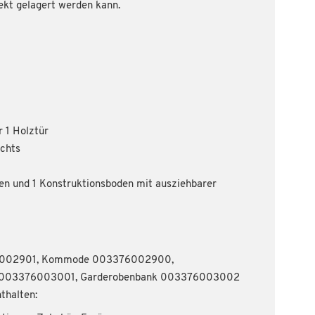
ekt gelagert werden kann.
r 1 Holztür
echts
en und 1 Konstruktionsboden mit ausziehbarer
002901, Kommode 003376002900,
l 003376003001, Garderobenbank 003376003002
thalten: