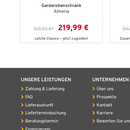
Garderobenschrank
Almeria
€
219,99 €
510,00 €
*
516
g!
Letzte Chance – jetzt zugreifen!
Dauert
UNSERE LEISTUNGEN
UNTERNEHMEN
Zahlung & Lieferung
Über uns
FAQ
Prospekte
Lieferauskunft
Kontakt
Lieferterminbuchung
Karriere
Beratungstermin
Bewerten Sie un
Finanzierung