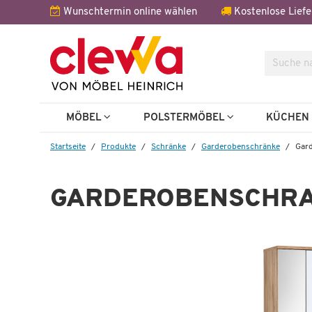
Wunschtermin online wählen
Kostenlose Liefe
Suche
Weitere 
MÖBEL
POLSTERMÖBEL
KÜCHE
Startseite
Produkte
Schränke
Garderobenschränke
Gard
GARDEROBENSCHRA
Wenige verfügbar
Garderobenpaneel
vito Clyde
 €
269,99 €
485,00 €
*
49