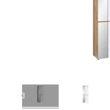
nstig!
Dauertiefpreis - unschlagbar günstig!
Dauer