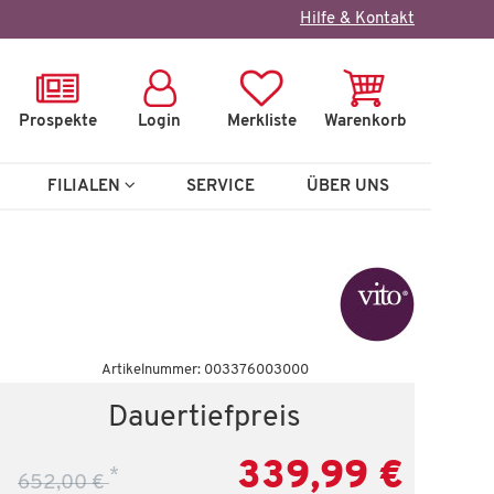
×
Hilfe & Kontakt
Prospekte
Login
Merkliste
Warenkorb
FILIALEN
SERVICE
ÜBER UNS
Auf Lager
Artikelnummer: 003376003000
Büroregal
Dauertiefpreis
vito Clyde
339,99 €
*
 €
179,99 €
652,00 €
297,00 €
*
24