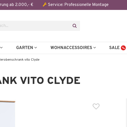
Der Artikel wurde in den Warenkorb gelegt:
rung ab 2.000,- €
Service: Professionelle Montage
Artikel aus der Serie
N
GARTEN
WOHNACCESSOIRES
SALE
erobenschrank vito Clyde
NK VITO CLYDE
Wenige verfügbar
Wenige verfügbar
Kommode
Büroschrank
vito Clyde
vito Clyde
279,99 €
289,99
7,00 €
*
486,00 €
*