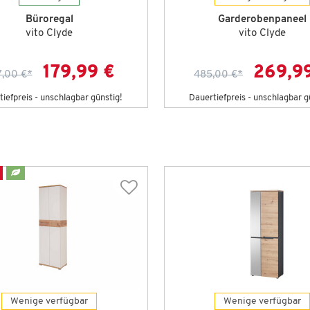
Büroregal
Garderobenpaneel
vito Clyde
vito Clyde
179,99 €
269,9
,00 €
*
485,00 €
*
iefpreis - unschlagbar günstig!
Dauertiefpreis - unschlagbar g
Wenige verfügbar
Wenige verfügbar