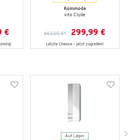
Kommode
vito Clyde
9 €
299,99 €
663,00 €
*
ünstig!
Letzte Chance – jetzt zugreifen!
D
Topse
Auf Lager