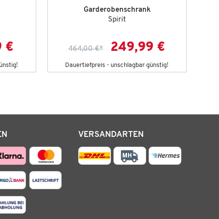
Garderobenschrank
Spirit
9 €
249,99 €
464,00 €
*
ünstig!
Dauertiefpreis - unschlagbar günstig!
EN
VERSANDARTEN