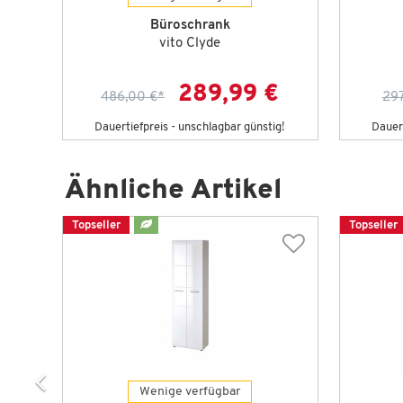
Büroschrank
vito Clyde
€
289,99 €
486,00 €
*
297
g!
Dauertiefpreis - unschlagbar günstig!
Dauert
Ähnliche Artikel
Topseller
Topseller
Wenige verfügbar