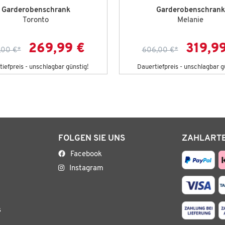
Garderobenschrank
Garderobenschrank
Toronto
Melanie
269,99 €
319,9
,00 €
*
606,00 €
*
iefpreis - unschlagbar günstig!
Dauertiefpreis - unschlagbar g
FOLGEN SIE UNS
ZAHLART
Facebook
Instagram
s