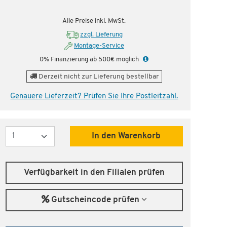
nstig!
Dauertiefpreis - unschlagbar günstig!
Dauer
Alle Preise inkl. MwSt.
zzgl. Lieferung
Montage-Service
0% Finanzierung ab 500€ möglich
Derzeit nicht zur Lieferung bestellbar
Genauere Lieferzeit? Prüfen Sie Ihre Postleitzahl.
Menge
In den Warenkorb
Verfügbarkeit in den Filialen prüfen
Gutscheincode prüfen