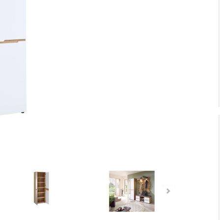
tiefpreis - unschlagbar günstig!
Dauertiefpreis - unschlagbar gü