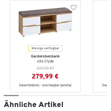
Wenige verfügbar
Garderobenbank
vito Clyde
527,00 €
*
279,99 €
Dauertiefpreis - unschlagbar günstig!
Dauert
Ähnliche Artikel