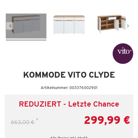
Dauertiefpreis - unschlagbar günstig!
Da
KOMMODE VITO CLYDE
Artikelnummer: 003376002901
REDUZIERT - Letzte Chance
299,99 €
*
663,00 €