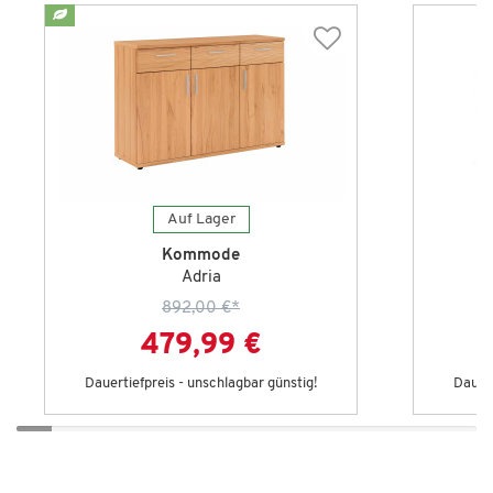
Auf Lager
Kommode
Adria
892,00 €
*
479,99 €
Dauertiefpreis - unschlagbar günstig!
Dauert