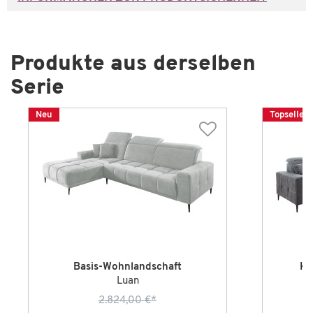
Produkte aus derselben
Serie
Neu
Topseller
Basis-Wohnlandschaft
Ko
Luan
2.824,00 €
*