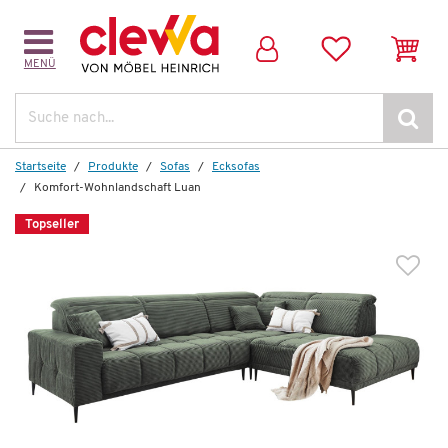
MENÜ
Weitere Artikel aus der Serie
Suche
Neu
Neu
Startseite
Produkte
Sofas
Ecksofas
Komfort-Wohnlandschaft Luan
Topseller
Basis-Wohnlandschaft
Luan
2.824,00 €
*
1.499,00 €