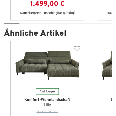
1.499,00 €
Dauertiefpreis - unschlagbar günstig!
Dauert
Ähnliche Artikel
Auf Lager
Komfort-Wohnlandschaft
Ko
Lilly
2.668,00 €
*