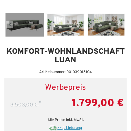
Dauertiefpreis - unschlagbar günstig!
Da
KOMFORT-WOHNLANDSCHAFT
LUAN
Artikelnummer: 001039013104
Werbepreis
1.799,00 €
*
3.503,00 €
Alle Preise inkl. MwSt.
zzgl. Lieferung