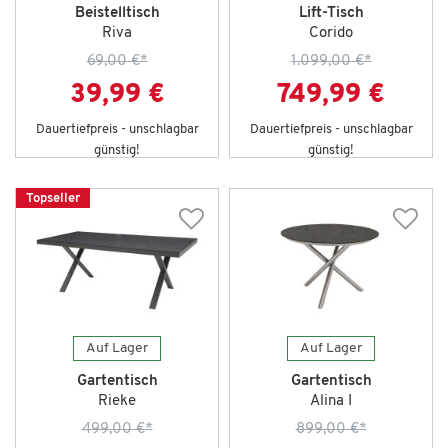
Beistelltisch
Lift-Tisch
Riva
Corido
69,00 €
*
1.099,00 €
*
39,99 €
749,99 €
Dauertiefpreis - unschlagbar
Dauertiefpreis - unschlagbar
günstig!
günstig!
Topseller
Auf Lager
Auf Lager
Gartentisch
Gartentisch
Rieke
Alina I
499,00 €
*
899,00 €
*