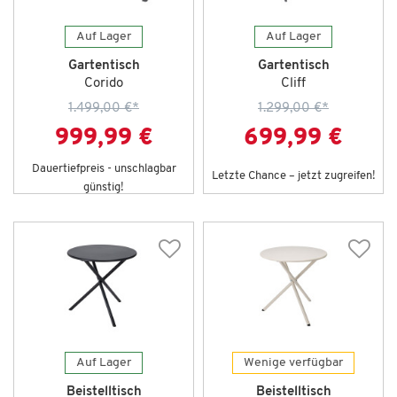
Auf Lager
Auf Lager
Gartentisch
Gartentisch
Corido
Cliff
1.499,00 €
*
1.299,00 €
*
999,99 €
699,99 €
Dauertiefpreis - unschlagbar
Letzte Chance – jetzt zugreifen!
günstig!
Auf Lager
Wenige verfügbar
Beistelltisch
Beistelltisch