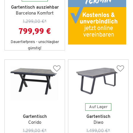
Gartentisch ausziehbar
Barcelona Komfort
1.299,00 €
*
799,99 €
Dauertiefpreis - unschlagbar
günstig!
Auf Lager
Gartentisch
Gartentisch
Corido
Diwo
1.299,00 €
*
1.499,00 €
*