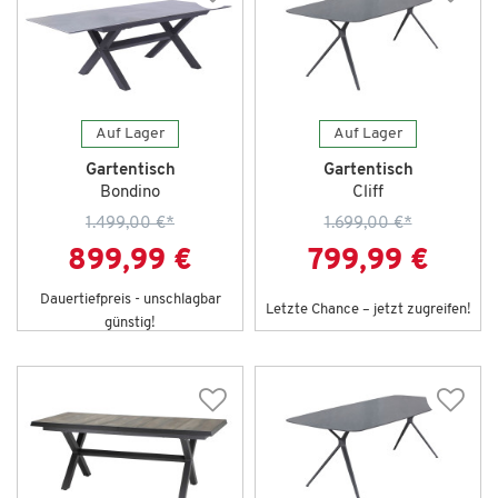
Auf Lager
Auf Lager
Gartentisch
Gartentisch
Bondino
Cliff
1.499,00 €
*
1.699,00 €
*
899,99 €
799,99 €
Dauertiefpreis - unschlagbar
Letzte Chance – jetzt zugreifen!
günstig!