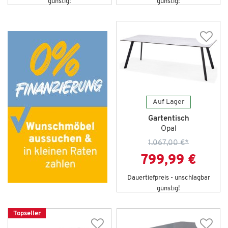
günstig!
günstig!
Auf Lager
Gartentisch
Opal
1.067,00 €
*
799,99 €
Dauertiefpreis - unschlagbar
günstig!
Topseller