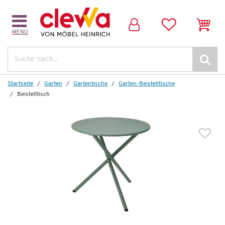
MENÜ
Dazu empfehlen wir folgendes Zubehör:
Suche
Startseite
Garten
Gartentische
Garten-Beistelltische
Beistelltisch
Auf Lager
Gartendeko-Pflanze
Banana Joe
269,99 €
*
179,99 €