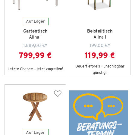
Auf Lager
Gartentisch
Beistelltisch
Alina I
Alina I
1.889,00 €
*
199,00 €
*
799,99 €
119,99 €
Dauertiefpreis - unschlagbar
Letzte Chance – jetzt zugreifen!
günstig!
Auf Lager