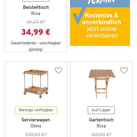
Beistelltisch
Riva
69,00 €
*
34,99 €
Dauertiefpreis - unschlagbar
günstig!
Wenige verfügbar
Auf Lager
Servierwagen
Gartentisch
Olmo
Riva
599,00 €
*
169,00 €
*