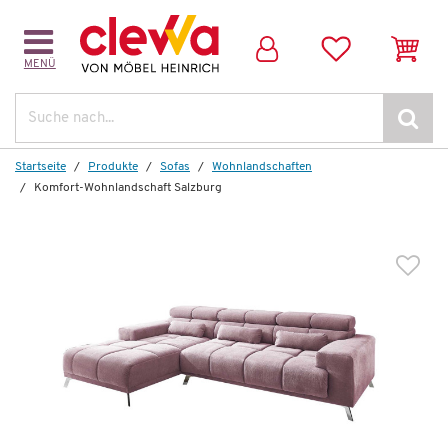
MENÜ
Weitere Artikel aus der Serie
Suche
Topseller
Topsel
Startseite
Produkte
Sofas
Wohnlandschaften
Komfort-Wohnlandschaft Salzburg
Wenige verfügbar
Komfort-Wohnlandschaft
Salzburg
3.031,00 €
*
1.699,00 €