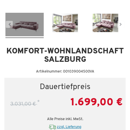
Dauertiefpreis - unschlagbar günstig!
Da
KOMFORT-WOHNLANDSCHAFT
SALZBURG
Artikelnummer: 001039004500VA
Dauertiefpreis
1.699,00 €
*
3.031,00 €
Alle Preise inkl. MwSt.
zzgl. Lieferung