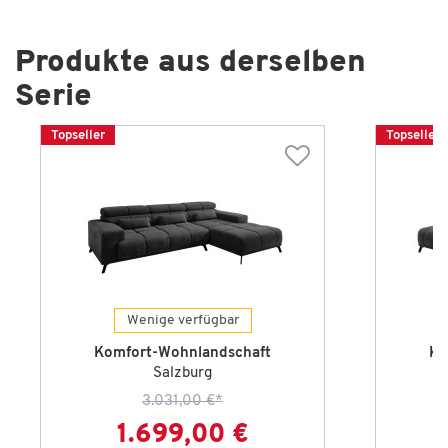
Produkte aus derselben
Serie
Topseller
Topseller
Wenige verfügbar
Komfort-Wohnlandschaft
Ko
Salzburg
3.031,00 €
*
1.699,00 €