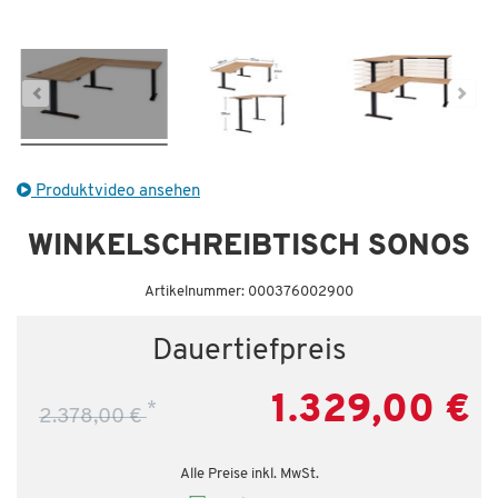
Dauertiefpreis - unschlagbar günstig!
Da
Produktvideo ansehen
WINKELSCHREIBTISCH SONOS
Artikelnummer: 000376002900
Dauertiefpreis
1.329,00 €
*
2.378,00 €
Alle Preise inkl. MwSt.