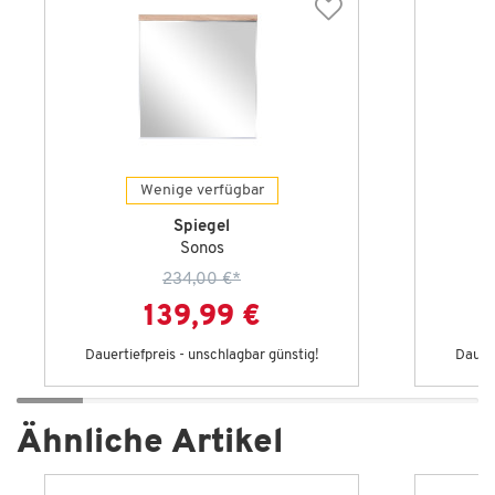
Wenige verfügbar
Spiegel
Sonos
234,00 €
*
139,99 €
Dauertiefpreis - unschlagbar günstig!
Dauert
Ähnliche Artikel