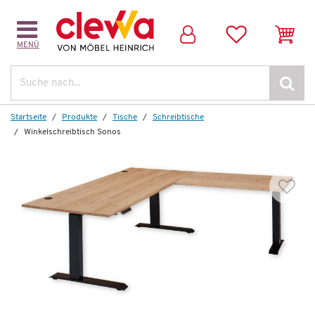
MENÜ
Weitere Artikel aus der Serie
Suche
Startseite
Produkte
Tische
Schreibtische
Winkelschreibtisch Sonos
Wenige verfügbar
Kommode
Sonos
844,00 €
*
479,99 €