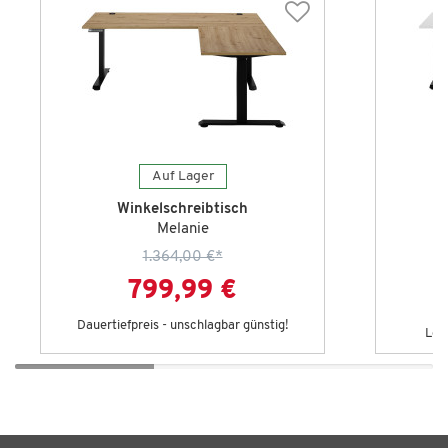
Auf Lager
Winkelschreibtisch
Melanie
1.364,00 €
*
799,99 €
Dauertiefpreis - unschlagbar günstig!
Let