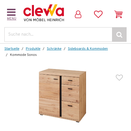
MENÜ
Weitere Artikel aus der Serie
Suche
Startseite
Produkte
Schränke
Sideboards & Kommoden
Kommode Sonos
Wenige verfügbar
Garderobenschrank
Sonos
1.066,00 €
*
599,99 €