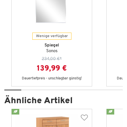
Wenige verfügbar
Spiegel
Sonos
234,00 €
*
139,99 €
Dauertiefpreis - unschlagbar günstig!
Dauert
Ähnliche Artikel