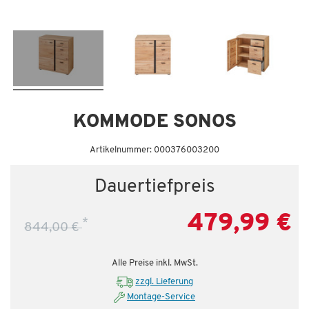
Dauertiefpreis - unschlagbar günstig!
Da
KOMMODE SONOS
Artikelnummer: 000376003200
Dauertiefpreis
479,99 €
*
844,00 €
Alle Preise inkl. MwSt.
zzgl. Lieferung
Montage-Service