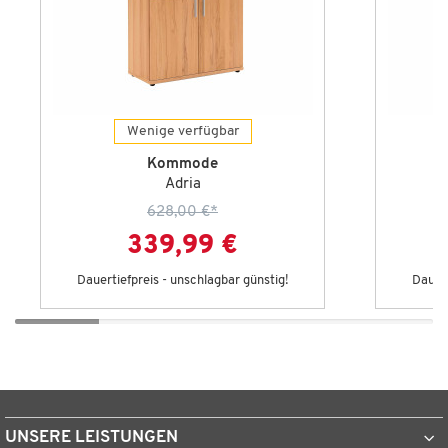
Wenige verfügbar
Kommode
Adria
628,00 €
*
339,99 €
Dauertiefpreis - unschlagbar günstig!
Dauert
UNSERE LEISTUNGEN