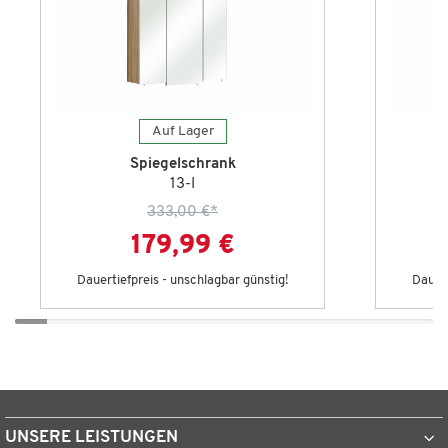
Auf Lager
Spiegelschrank
13-I
333,00 €
*
179,99 €
Dauertiefpreis - unschlagbar günstig!
Dauert
UNSERE LEISTUNGEN