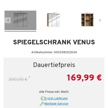
Dauertiefpreis - unschlagbar günstig!
Da
SPIEGELSCHRANK VENUS
Artikelnummer: 000298002604
Dauertiefpreis
169,99 €
*
300,00 €
Alle Preise inkl. MwSt.
zzgl. Lieferung
Montage-Service