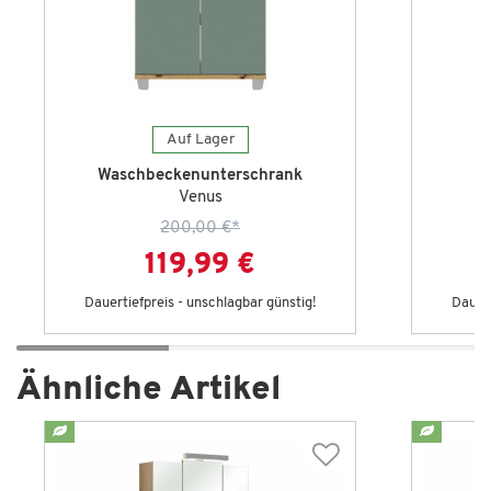
Auf Lager
Waschbeckenunterschrank
Venus
200,00 €
*
119,99 €
Dauertiefpreis - unschlagbar günstig!
Dauert
Ähnliche Artikel