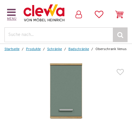
MENÜ
Weitere Artikel aus der Serie
Suche
Startseite
Produkte
Schränke
Badschränke
Oberschrank Venus
Auf Lager
Hochschrank
Venus
288,00 €
*
159,99 €