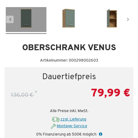
Dauertiefpreis - unschlagbar günstig!
Da
OBERSCHRANK VENUS
Artikelnummer: 000298002603
Dauertiefpreis
79,99 €
*
136,00 €
Alle Preise inkl. MwSt.
zzgl. Lieferung
Montage-Service
0% Finanzierung ab 500€ möglich