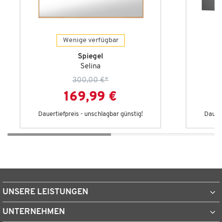
Wenige verfügbar
Spiegel
Selina
300,00 €
*
169,99 €
Dauertiefpreis - unschlagbar günstig!
Dauert
UNSERE LEISTUNGEN
UNTERNEHMEN