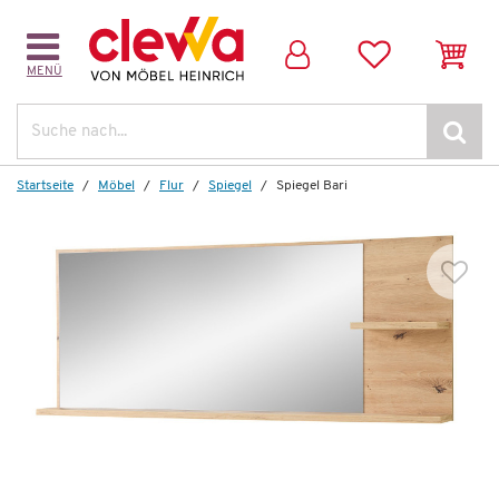
MENÜ
Weitere Artikel aus der Serie
Suche
Startseite
Möbel
Flur
Spiegel
Spiegel Bari
Auf Lager
Schuhschrank
Bari
477,00 €
*
269,99 €