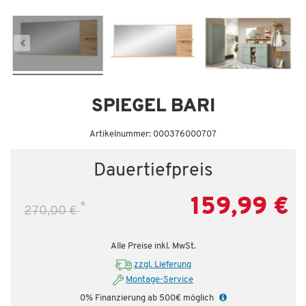
Dauertiefpreis - unschlagbar günstig!
Da
SPIEGEL BARI
Artikelnummer: 000376000707
Dauertiefpreis
159,99 €
*
270,00 €
Alle Preise inkl. MwSt.
zzgl. Lieferung
Montage-Service
0% Finanzierung ab 500€ möglich