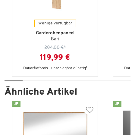
Wenige verfügbar
Garderobenpaneel
Bari
204,00 €
*
119,99 €
Dauertiefpreis - unschlagbar günstig!
Dauert
Ähnliche Artikel