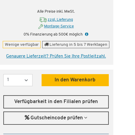
nstig!
Dauertiefpreis - unschlagbar günstig!
Dauer
Alle Preise inkl. MwSt.
zzgl. Lieferung
Montage-Service
0% Finanzierung ab 500€ möglich
Wenige verfügbar
Lieferung in 5 bis 7 Werktagen
Genauere Lieferzeit? Prüfen Sie Ihre Postleitzahl.
Menge
In den Warenkorb
Verfügbarkeit in den Filialen prüfen
Gutscheincode prüfen