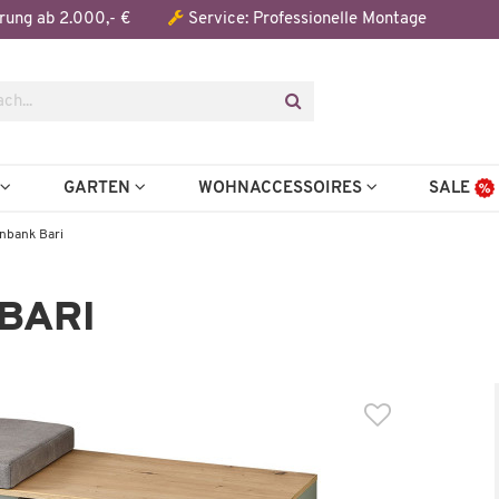
Der Artikel wurde in den Warenkorb gelegt:
rung ab 2.000,- €
Service: Professionelle Montage
Artikel aus der Serie
N
GARTEN
WOHNACCESSOIRES
SALE
nbank Bari
BARI
Wenige verfügbar
Wenige verfügbar
Schuhschrank
Garderobenpaneel
Bari
Bari
499,99 €
119,99
,00 €
*
204,00 €
*