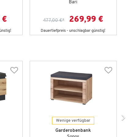
Bari
 €
269,99 €
477,00 €
*
ünstig!
Dauertiefpreis - unschlagbar günstig!
D
Wenige verfügbar
Garderobenbank
Sonos