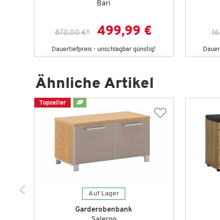
Bari
499,99 €
870,00 €
*
16
g!
Dauertiefpreis - unschlagbar günstig!
Dauert
Ähnliche Artikel
Topseller
Auf Lager
Garderobenbank
Salerno