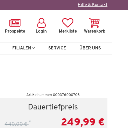
×
Hilfe & Kontakt
Prospekte
Login
Merkliste
Warenkorb
FILIALEN
SERVICE
ÜBER UNS
Wenige verfügbar
Artikelnummer: 000376000708
Spiegel
Dauertiefpreis
Bari
249,99 €
*
440,00 €
 €
99,99 €
167,00 €
*
27