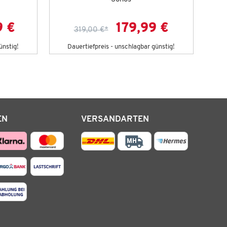
9 €
179,99 €
319,00 €
*
ünstig!
Dauertiefpreis - unschlagbar günstig!
D
EN
VERSANDARTEN