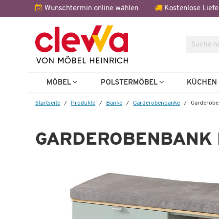
Wunschtermin online wählen
Kostenlose Liefe
Suche
Weitere 
MÖBEL
POLSTERMÖBEL
KÜCHE
Startseite
Produkte
Bänke
Garderobenbänke
Garderobe
GARDEROBENBANK 
Wenige verfügbar
Garderobenschrank
Bari
 €
359,99 €
648,00 €
*
870