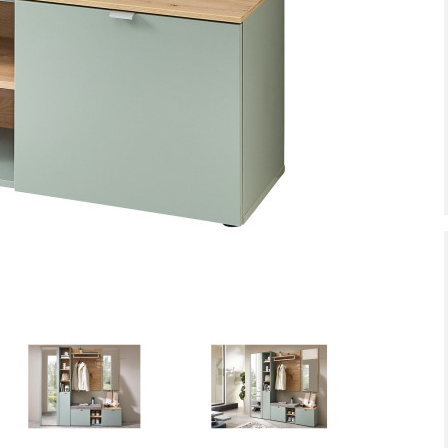
tiefpreis - unschlagbar günstig!
Dauertiefpreis - unschlagbar gü