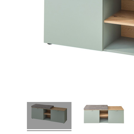
nstig!
Dauertiefpreis - unschlagbar günstig!
Dauer