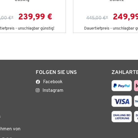
239,99 €
249,9
,00 €
*
445,00 €
*
iefpreis - unschlagbar günstig!
Dauertiefpreis - unschlagbar g
FOLGEN SIE UNS
ZAHLART
Facebook
Instagram
s
ehmen von