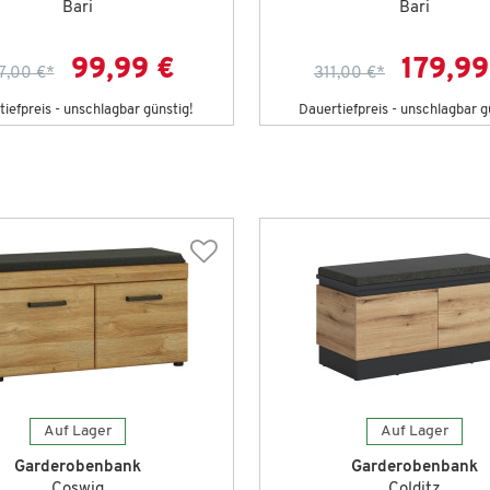
Bari
Bari
99,99 €
179,99
7,00 €
*
311,00 €
*
iefpreis - unschlagbar günstig!
Dauertiefpreis - unschlagbar g
Auf Lager
Auf Lager
Garderobenbank
Garderobenbank
Coswig
Colditz