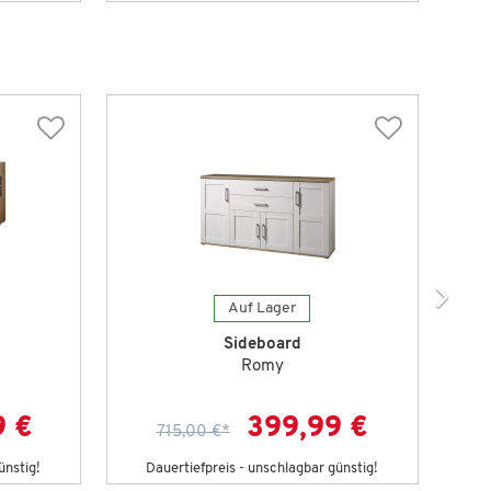
Auf Lager
Sideboard
Romy
9 €
399,99 €
715,00 €
*
ünstig!
Dauertiefpreis - unschlagbar günstig!