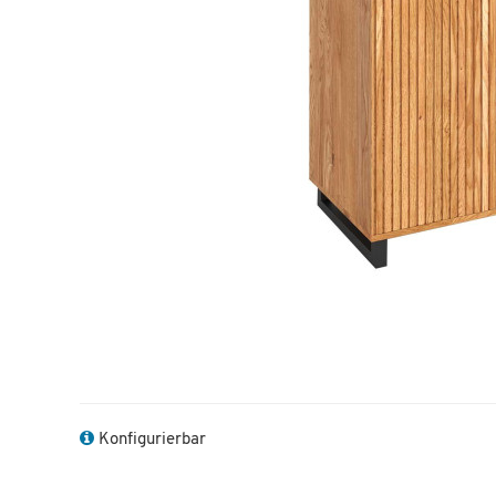
nstig!
Dauertiefpreis - unschlagbar günstig!
Dauer
Konfigurierbar