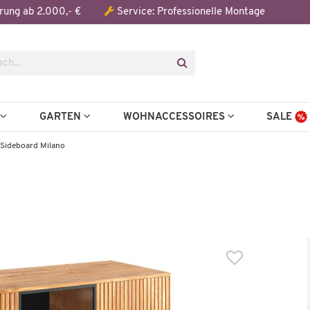
Der Artikel wurde in den Warenkorb gelegt:
rung ab 2.000,- €
Service: Professionelle Montage
Artikel aus der Serie
N
GARTEN
WOHNACCESSOIRES
SALE
Sideboard Milano
Wenige verfügbar
Wenige verfügbar
Vitrine
TV-Kommode
Milano
Milano
699,99 €
599,99
14,00 €
*
1.126,00 €
*