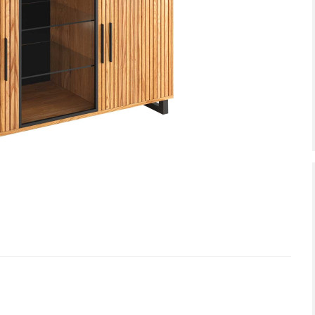
tiefpreis - unschlagbar günstig!
Dauertiefpreis - unschlagbar gü