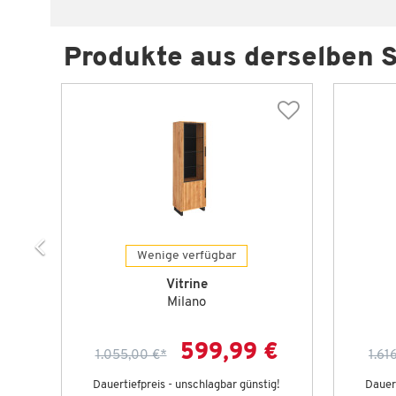
Produkte aus derselben S
Wenige verfügbar
Vitrine
Milano
€
599,99 €
1.055,00 €
*
1.61
g!
Dauertiefpreis - unschlagbar günstig!
Dauert