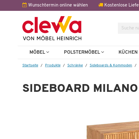
Wunschtermin online wählen
Kostenlose Liefe
Suche
Weitere 
MÖBEL
POLSTERMÖBEL
KÜCHE
Startseite
Produkte
Schränke
Sideboards & Kommoden
SIDEBOARD MILANO
Wenige verfügbar
Wandboard
Milano
 €
179,99 €
335,00 €
*
1.3