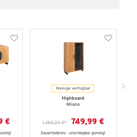
Wenige verfügbar
Highboard
Milano
9 €
749,99 €
1.385,00 €
*
ünstig!
Dauertiefpreis - unschlagbar günstig!
D