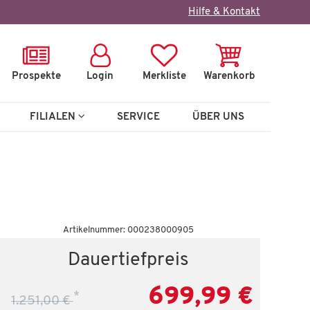
×
Hilfe & Kontakt
Prospekte
Login
Merkliste
Warenkorb
FILIALEN
SERVICE
ÜBER UNS
Artikelnummer: 000238000905
Sideboard
Dauertiefpreis
Milano
699,99 €
*
1.251,00 €
 €
699,99 €
1.302,00 €
*
1.0