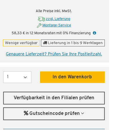
nstig!
Dauertiefpreis - unschlagbar günstig!
Dauer
Alle Preise inkl. MwSt.
zzgl. Lieferung
Montage-Service
58,33 € in 12 Monatsraten mit 0% Finanzierung
Wenige verfügbar
Lieferung in 1 bis 9 Werktagen
Genauere Lieferzeit? Prüfen Sie Ihre Postleitzahl.
Menge
In den Warenkorb
Verfügbarkeit in den Filialen prüfen
Gutscheincode prüfen