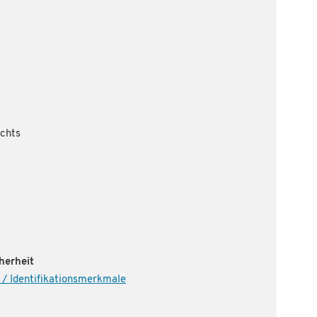
echts
herheit
 / Identifikationsmerkmale