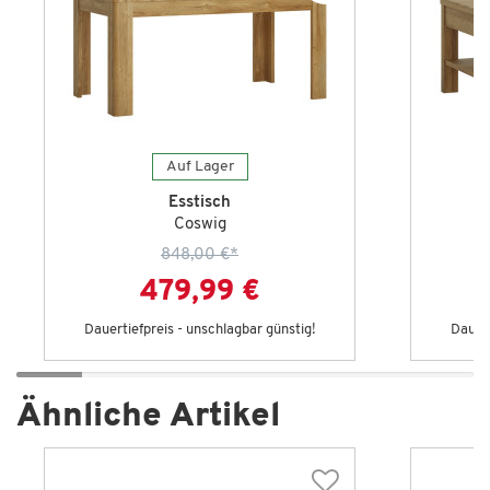
Auf Lager
Esstisch
Coswig
848,00 €
*
479,99 €
Dauertiefpreis - unschlagbar günstig!
Dauert
Ähnliche Artikel