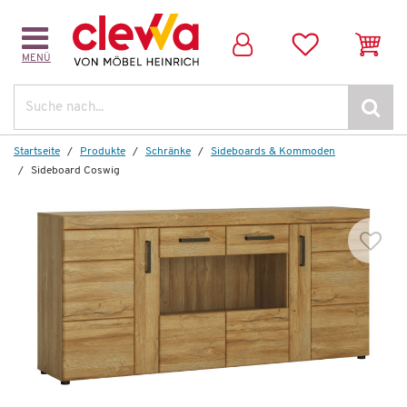
MENÜ
Weitere Artikel aus der Serie
Suche
Startseite
Produkte
Schränke
Sideboards & Kommoden
Sideboard Coswig
Auf Lager
Esstisch
Coswig
848,00 €
*
479,99 €