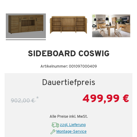
Dauertiefpreis - unschlagbar günstig!
Da
SIDEBOARD COSWIG
Artikelnummer: 001097000409
Dauertiefpreis
499,99 €
*
902,00 €
Alle Preise inkl. MwSt.
zzgl. Lieferung
Montage-Service