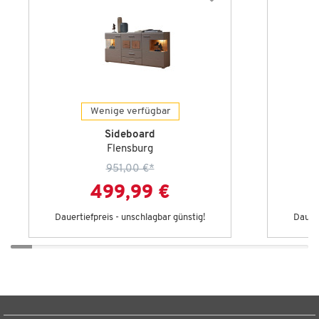
Wenige verfügbar
Sideboard
Flensburg
951,00 €
*
499,99 €
Dauertiefpreis - unschlagbar günstig!
Dauert