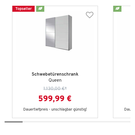
Topseller
Schwebetürenschrank
Queen
1.130,00 €
*
599,99 €
Dauertiefpreis - unschlagbar günstig!
Dauert