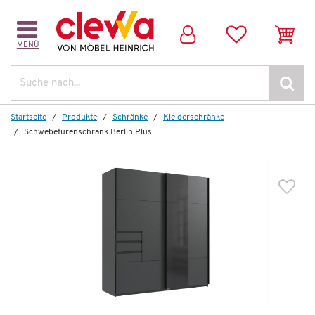
MENÜ
Dazu empfehlen wir folgendes Zubehör:
Suche
Startseite
Produkte
Schränke
Kleiderschränke
Schwebetürenschrank Berlin Plus
Wenige verfügbar
Passepartoutrahmen Berlin Plus
146,00 €
*
79,99 €