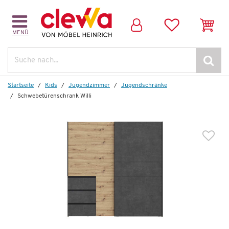
MENÜ
Weitere Artikel aus der Serie
Suche
Startseite
Kids
Jugendzimmer
Jugendschränke
Schwebetürenschrank Willi
Wenige verfügbar
Schwebetürenschrank
Willi
876,00 €
*
449,99 €