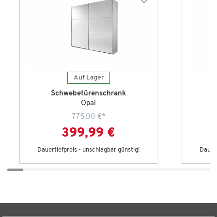
Auf Lager
Schwebetürenschrank
Opal
775,00 €
*
399,99 €
Dauertiefpreis - unschlagbar günstig!
Dauert