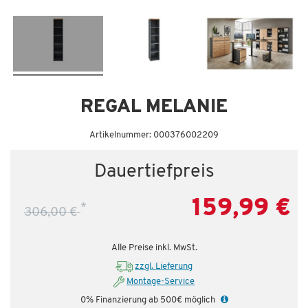
Dauertiefpreis - unschlagbar günstig!
Da
REGAL MELANIE
Artikelnummer: 000376002209
Dauertiefpreis
159,99 €
*
306,00 €
Alle Preise inkl. MwSt.
zzgl. Lieferung
Montage-Service
0% Finanzierung ab 500€ möglich