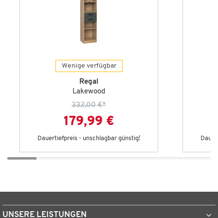
Wenige verfügbar
Regal
Lakewood
332,00 €
*
179,99 €
Dauertiefpreis - unschlagbar günstig!
Dauert
UNSERE LEISTUNGEN