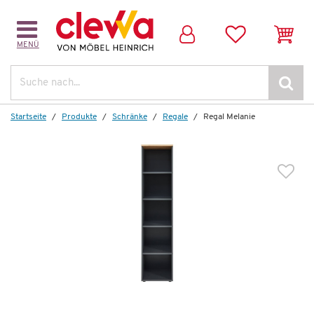
MENÜ
Weitere Artikel aus der Serie
Suche
Startseite
Produkte
Schränke
Regale
Regal Melanie
Auf Lager
Kommode
Melanie
695,00 €
*
389,99 €