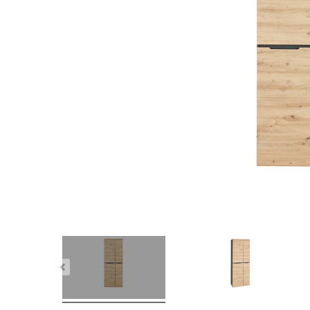
nstig!
Dauertiefpreis - unschlagbar günstig!
Dauer