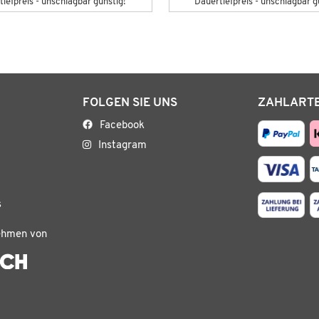
iefpreis - unschlagbar günstig!
Dauertiefpreis - unschlagbar g
FOLGEN SIE UNS
ZAHLART
Facebook
Instagram
s
ehmen von