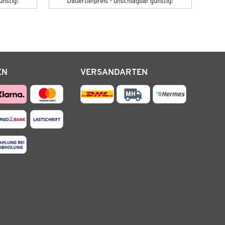
ünstig!
Dauertiefpreis - unschlagbar günstig!
EN
VERSANDARTEN