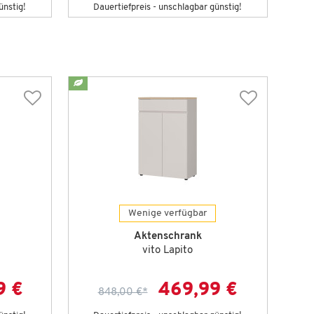
ünstig!
Dauertiefpreis - unschlagbar günstig!
D
Wenige verfügbar
Aktenschrank
vito Lapito
9 €
469,99 €
848,00 €
*