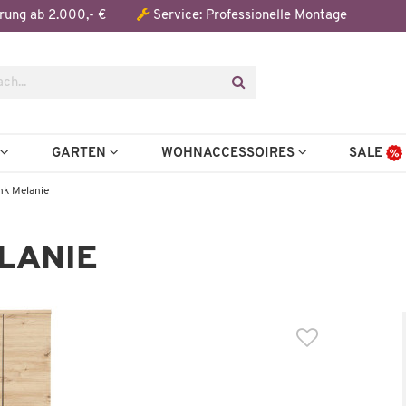
Der Artikel wurde in den Warenkorb gelegt:
rung ab 2.000,- €
Service: Professionelle Montage
Artikel aus der Serie
N
GARTEN
WOHNACCESSOIRES
SALE
k Melanie
LANIE
Wenige verfügbar
Auf Lager
Rollcontainer
Kommode
Melanie
Melanie
199,99 €
279,99
7,00 €
*
501,00 €
*