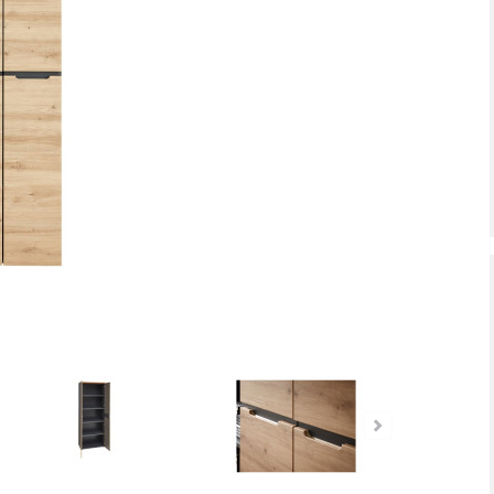
tiefpreis - unschlagbar günstig!
Dauertiefpreis - unschlagbar gü