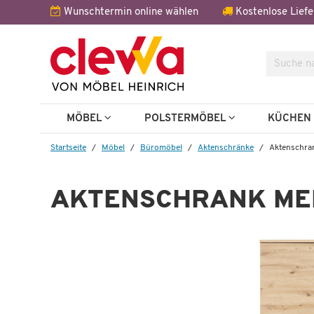
Wunschtermin online wählen
Kostenlose Liefe
Suche
Weitere 
MÖBEL
POLSTERMÖBEL
KÜCHE
Startseite
Möbel
Büromöbel
Aktenschränke
Aktenschran
AKTENSCHRANK ME
Bank
Melanie
 €
189,99 €
370,00 €
*
35