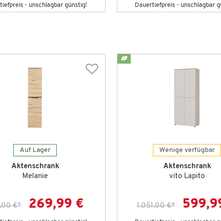
iefpreis - unschlagbar günstig!
Dauertiefpreis - unschlagbar g
Auf Lager
Wenige verfügbar
Aktenschrank
Aktenschrank
Melanie
vito Lapito
269,99 €
599,9
,00 €
*
1.051,00 €
*