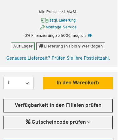
nstig!
Dauertiefpreis - unschlagbar günstig!
Dauer
Alle Preise inkl. MwSt.
zzgl. Lieferung
Montage-Service
0% Finanzierung ab 500€ möglich
Auf Lager
Lieferung in 1 bis 9 Werktagen
Genauere Lieferzeit? Prüfen Sie Ihre Postleitzahl.
Menge
In den Warenkorb
Verfügbarkeit in den Filialen prüfen
Gutscheincode prüfen