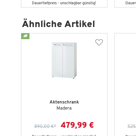
g!
Dauertiefpreis - unschlagbar günstig!
Dauert
Ähnliche Artikel
Aktenschrank
Madera
479,99 €
890,00 €
*
525