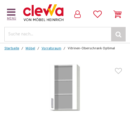
MENÜ
Dazu empfehlen wir folgendes Zubehör:
Suche
Startseite
Möbel
Vorratsraum
Vitrinen-Oberschrank Optimal
Wenige verfügbar
Dämpfungssystem Optimal
45,00 €
*
29,99 €