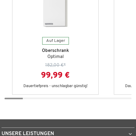
Auf Lager
Oberschrank
Optimal
182,00 €
*
99,99 €
Dauertiefpreis - unschlagbar günstig!
Dauert
UNSERE LEISTUNGEN