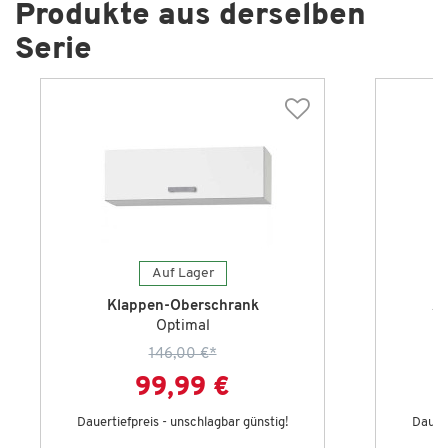
Produkte aus derselben
Serie
Auf Lager
Klappen-Oberschrank
Ap
Optimal
146,00 €
*
99,99 €
Dauertiefpreis - unschlagbar günstig!
Dauert