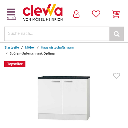
MENÜ
Dazu empfehlen wir folgendes Zubehör:
Suche
Startseite
Möbel
Hauswirtschafts­raum
Spülen-Unterschrank Optimal
Topseller
Wenige verfügbar
Dämpfungssystem Optimal
45,00 €
*
29,99 €