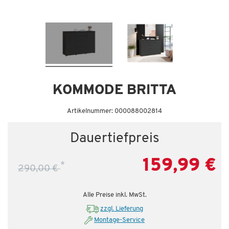
Dauertiefpreis - unschlagbar günstig!
Da
KOMMODE BRITTA
Artikelnummer: 000088002814
Dauertiefpreis
159,99 €
*
290,00 €
Alle Preise inkl. MwSt.
zzgl. Lieferung
Montage-Service