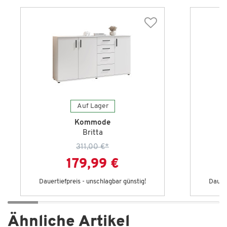
Auf Lager
Kommode
Britta
311,00 €
*
179,99 €
Dauertiefpreis - unschlagbar günstig!
Dauert
Ähnliche Artikel