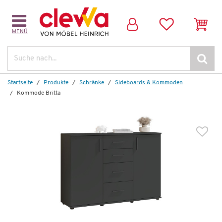
MENÜ
Weitere Artikel aus der Serie
Suche
Startseite
Produkte
Schränke
Sideboards & Kommoden
Kommode Britta
Wenige verfügbar
Kommode
Britta
282,00 €
*
159,99 €