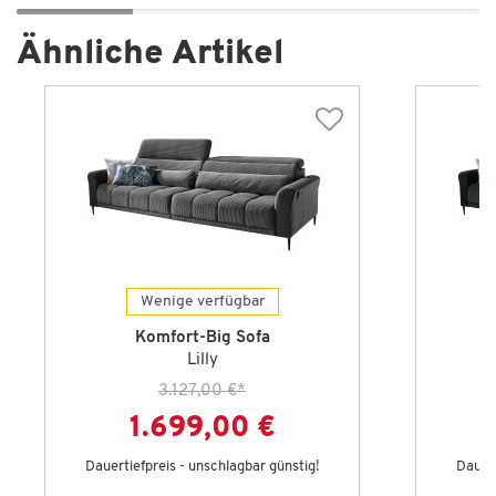
Ähnliche Artikel
Wenige verfügbar
Komfort-Big Sofa
Lilly
3.127,00 €
*
1.699,00 €
Dauertiefpreis - unschlagbar günstig!
Dauert