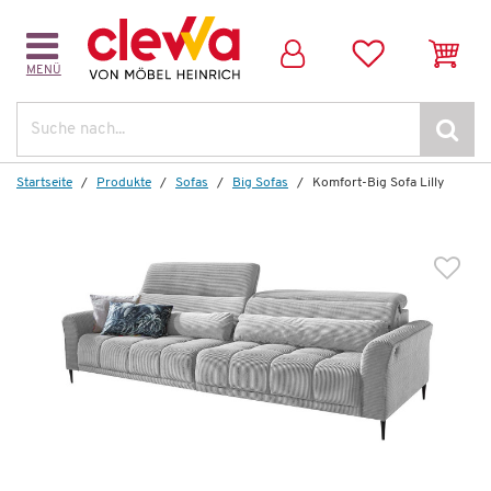
MENÜ
Weitere Artikel aus der Serie
Suche
Startseite
Produkte
Sofas
Big Sofas
Komfort-Big Sofa Lilly
Komfort-Wohnlandschaft
Lilly
2.668,00 €
*
1.499,00 €