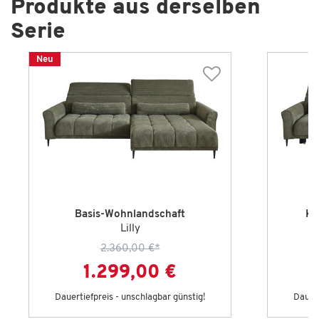
Produkte aus derselben
Serie
Neu
Basis-Wohnlandschaft
Ko
Lilly
2.360,00 €
*
1.299,00 €
Dauertiefpreis - unschlagbar günstig!
Dauert