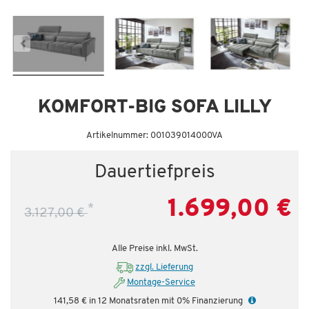
Dauertiefpreis - unschlagbar günstig!
Da
KOMFORT-BIG SOFA LILLY
Artikelnummer: 001039014000VA
Dauertiefpreis
1.699,00 €
*
3.127,00 €
Alle Preise inkl. MwSt.
zzgl. Lieferung
Montage-Service
141,58 € in 12 Monatsraten mit 0% Finanzierung