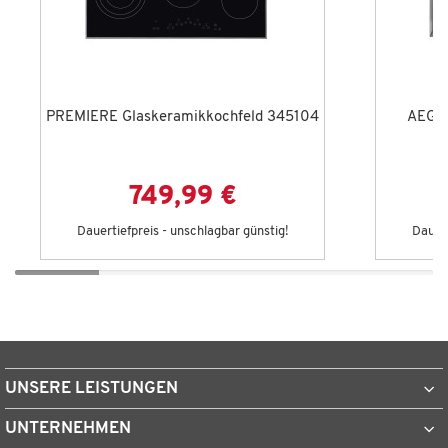
PREMIERE Glaskeramikkochfeld 345104
AEG I
749,99 €
Dauertiefpreis - unschlagbar günstig!
Dauert
UNSERE LEISTUNGEN
UNTERNEHMEN