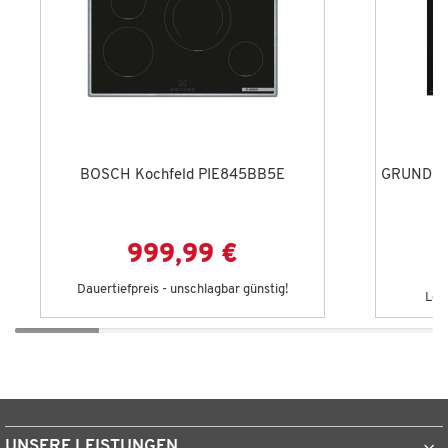
BOSCH Kochfeld PIE845BB5E
999,99 €
Dauertiefpreis - unschlagbar günstig!
Let
UNSERE LEISTUNGEN