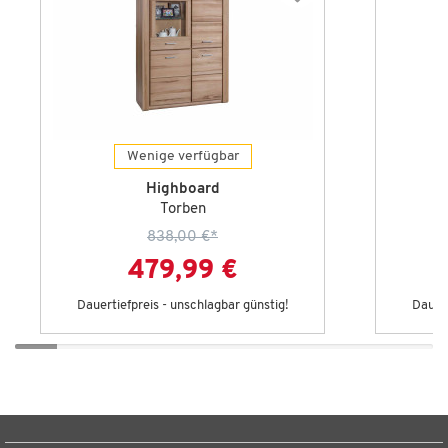
Wenige verfügbar
Highboard
Torben
838,00 €
*
479,99 €
Dauertiefpreis - unschlagbar günstig!
Dauert