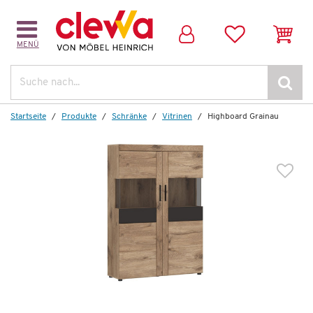
MENÜ
Dazu empfehlen wir folgendes Zubehör:
Suche
Startseite
Produkte
Schränke
Vitrinen
Highboard Grainau
Beleuchtung
63,00 €
*
49,99 €