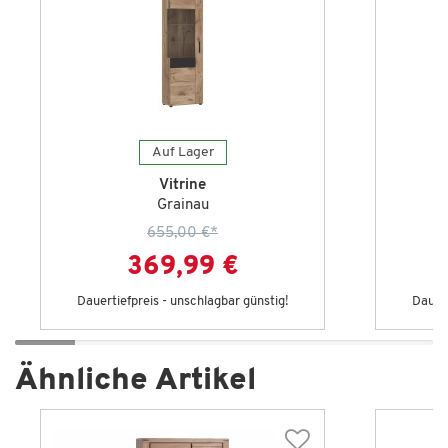
Auf Lager
Vitrine
Grainau
655,00 €
*
369,99 €
Dauertiefpreis - unschlagbar günstig!
Dauert
Ähnliche Artikel