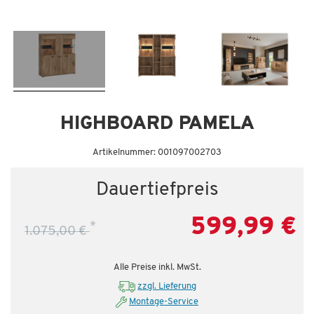
Dauertiefpreis - unschlagbar günstig!
Da
HIGHBOARD PAMELA
Artikelnummer: 001097002703
Dauertiefpreis
599,99 €
*
1.075,00 €
Alle Preise inkl. MwSt.
zzgl. Lieferung
Montage-Service