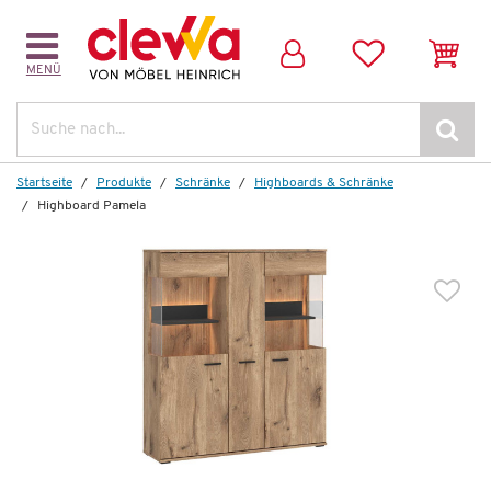
MENÜ
Weitere Artikel aus der Serie
Suche
Startseite
Produkte
Schränke
Highboards & Schränke
Highboard Pamela
Wenige verfügbar
Sideboard
Pamela
839,00 €
*
479,99 €