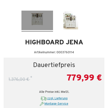
Dauertiefpreis - unschlagbar günstig!
Da
HIGHBOARD JENA
Artikelnummer: 0003760114
Dauertiefpreis
779,99 €
*
1.376,00 €
Alle Preise inkl. MwSt.
zzgl. Lieferung
Montage-Service