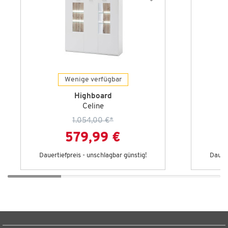
Wenige verfügbar
Highboard
Celine
1.054,00 €
*
579,99 €
Dauertiefpreis - unschlagbar günstig!
Dauert