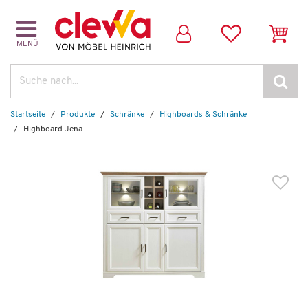
MENÜ
Weitere Artikel aus der Serie
Suche
Startseite
Produkte
Schränke
Highboards & Schränke
Highboard Jena
Wenige verfügbar
Stauraumelement
Jena
898,00 €
*
499,99 €