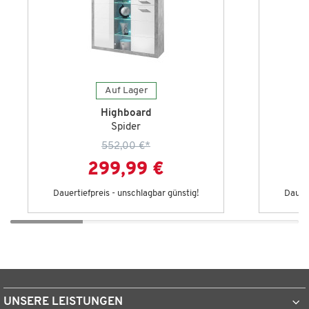
Auf Lager
Highboard
Spider
552,00 €
*
299,99 €
Dauertiefpreis - unschlagbar günstig!
Dauert
UNSERE LEISTUNGEN