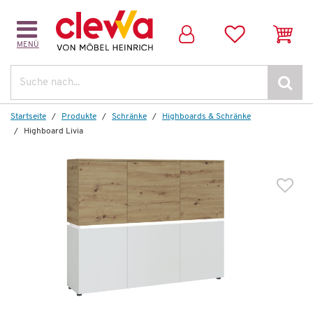
MENÜ
Weitere Artikel aus der Serie
Suche
Startseite
Produkte
Schränke
Highboards & Schränke
Highboard Livia
Auf Lager
Sideboard
Livia
789,00 €
*
449,99 €