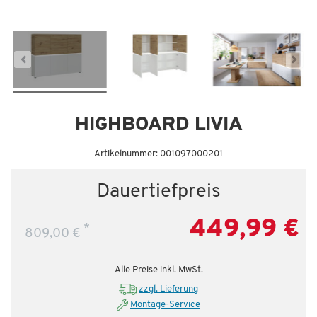
Dauertiefpreis - unschlagbar günstig!
Da
HIGHBOARD LIVIA
Artikelnummer: 001097000201
Dauertiefpreis
449,99 €
*
809,00 €
Alle Preise inkl. MwSt.
zzgl. Lieferung
Montage-Service