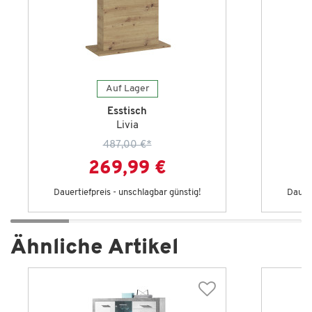
Auf Lager
Esstisch
Livia
487,00 €
*
269,99 €
Dauertiefpreis - unschlagbar günstig!
Dauert
Ähnliche Artikel