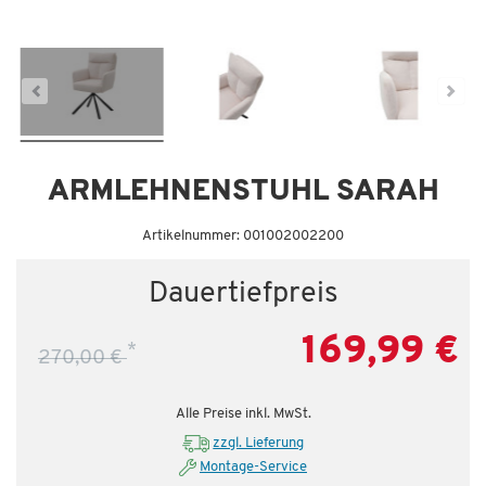
Dauertiefpreis - unschlagbar günstig!
Da
ARMLEHNENSTUHL SARAH
Artikelnummer: 001002002200
Dauertiefpreis
169,99 €
*
270,00 €
Alle Preise inkl. MwSt.
zzgl. Lieferung
Montage-Service