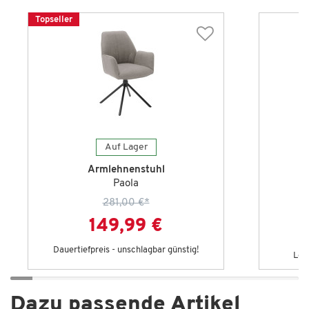
Topseller
Auf Lager
Armlehnenstuhl
Paola
281,00 €
*
149,99 €
Dauertiefpreis - unschlagbar günstig!
Let
Dazu passende Artikel