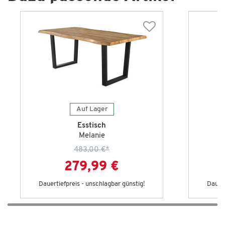
Auf Lager
Esstisch
Melanie
483,00 €
*
279,99 €
Dauertiefpreis - unschlagbar günstig!
Dauert