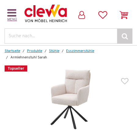
MENÜ
Dazu passende Artikel:
Suche
Startseite
Produkte
Stühle
Esszimmerstühle
Armlehnenstuhl Sarah
Topseller
Auf Lager
Esstisch
Melanie
483,00 €
*
279,99 €