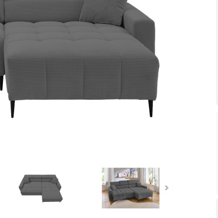
tiefpreis - unschlagbar günstig!
Dauertiefpreis - unschlagbar gü