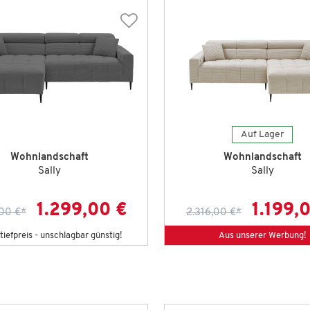
Auf Lager
Wohnlandschaft
Wohnlandschaft
Sally
Sally
1.299,00 €
1.199,
,00 €
*
2.316,00 €
*
iefpreis - unschlagbar günstig!
Aus unserer Werbung!