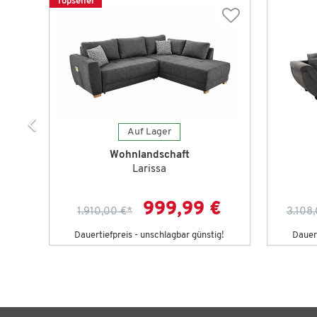
Topseller
Auf Lager
Wohnlandschaft
Larissa
 €
999,99 €
1.910,00 €
*
3.108
g!
Dauertiefpreis - unschlagbar günstig!
Dauert