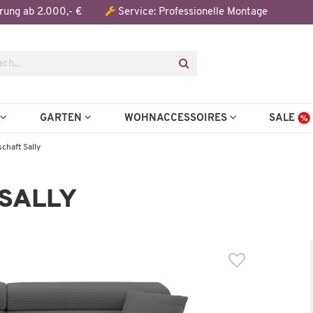
Der Artikel wurde in den Warenkorb gelegt:
rung ab 2.000,- €
Service: Professionelle Montage
Artikel aus der Serie
N
GARTEN
WOHNACCESSOIRES
SALE
haft Sally
SALLY
Wenige verfügbar
Wohnlandschaft
Wohnlandschaft
Sally
Sally
1.299,00 €
1.299,0
,00 €
*
2.316,00 €
*