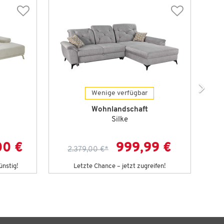
Wenige verfügbar
Wohnlandschaft
Silke
00 €
999,99 €
2.379,00 €
*
3
ünstig!
Letzte Chance – jetzt zugreifen!
D