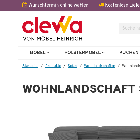
Wunschtermin online wählen
Kostenlose Liefe
Suche
Weitere 
MÖBEL
POLSTERMÖBEL
KÜCHE
Startseite
Produkte
Sofas
Wohnlandschaften
Wohnlandsc
WOHNLANDSCHAFT 
Auf Lager
Wohnlandschaft
Sally
0 €
1.199,00 €
2.316,00 €
*
2.316