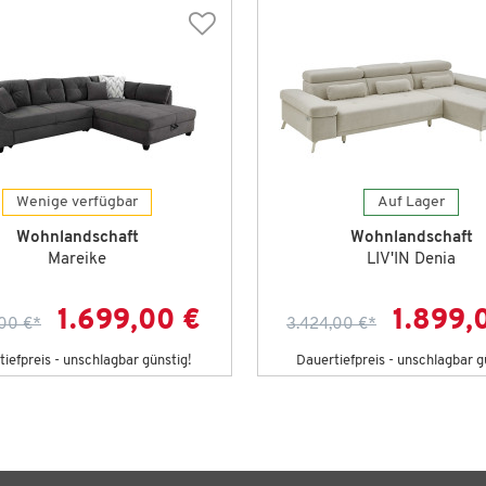
Wenige verfügbar
Auf Lager
Wohnlandschaft
Wohnlandschaft
Mareike
LIV'IN Denia
1.699,00 €
1.899,
,00 €
*
3.424,00 €
*
iefpreis - unschlagbar günstig!
Dauertiefpreis - unschlagbar g