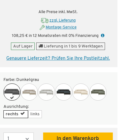
nstig!
Aus unserer Werbung!
Dauer
Alle Preise inkl. MwSt.
zzgl. Lieferung
Montage-Service
108,25 € in 12 Monatsraten mit 0% Finanzierung
Auf Lager
Lieferung in 1 bis 9 Werktagen
Genauere Lieferzeit? Prüfen Sie Ihre Postleitzahl.
Farbe:
Dunkelgrau
Ausrichtung:
rechts
links
Menge
In den Warenkorb