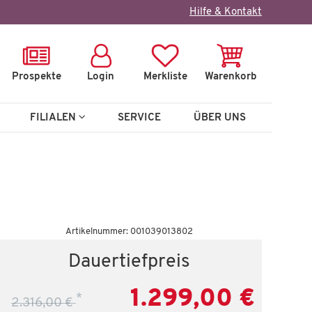
×
Hilfe & Kontakt
Prospekte
Login
Merkliste
Warenkorb
FILIALEN
SERVICE
ÜBER UNS
Auf Lager
Artikelnummer: 001039013802
Wohnlandschaft
Dauertiefpreis
Sally
1.299,00 €
*
2.316,00 €
0 €
1.199,00 €
2.316,00 €
*
2.316