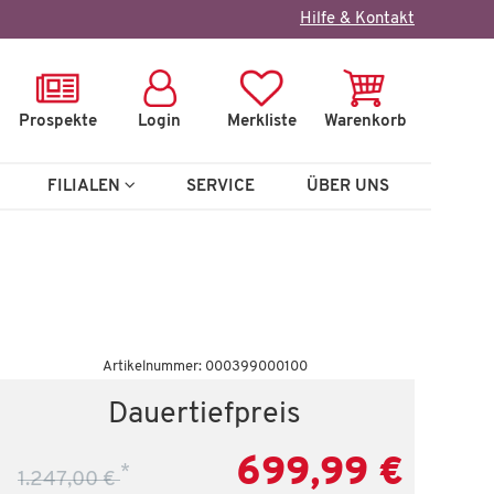
×
Hilfe & Kontakt
Prospekte
Login
Merkliste
Warenkorb
FILIALEN
SERVICE
ÜBER UNS
Artikelnummer: 000399000100
Dauertiefpreis
699,99 €
*
1.247,00 €