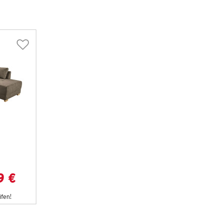
9 €
ifen!