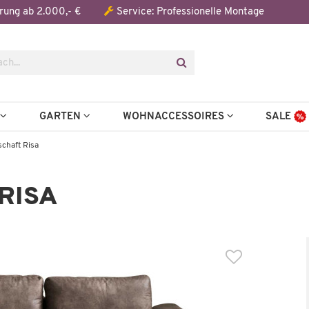
Der Artikel wurde in den Warenkorb gelegt:
rung ab 2.000,- €
Service: Professionelle Montage
N
GARTEN
WOHNACCESSOIRES
SALE
chaft Risa
RISA