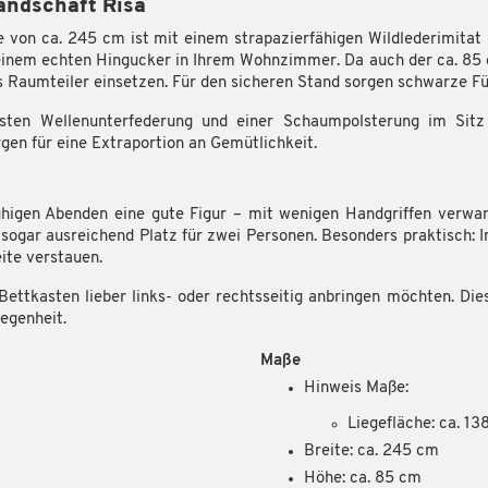
andschaft Risa
 von ca. 245 cm ist mit einem strapazierfähigen Wildlederimitat 
einem echten Hingucker in Ihrem Wohnzimmer. Da auch der ca. 85 
 Raumteiler einsetzen. Für den sicheren Stand sorgen schwarze Fü
sten Wellenunterfederung und einer Schaumpolsterung im Sitz 
gen für eine Extraportion an Gemütlichkeit.
higen Abenden eine gute Figur – mit wenigen Handgriffen verwande
sogar ausreichend Platz für zwei Personen. Besonders praktisch: 
ite verstauen.
Bettkasten lieber links- oder rechtsseitig anbringen möchten. Dies
egenheit.
Maße
Hinweis Maße:
Liegefläche: ca. 1
Breite: ca. 245 cm
Höhe: ca. 85 cm