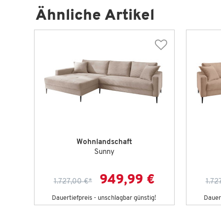
Ähnliche Artikel
Wohnlandschaft
Sunny
949,99 €
1.727,00 €
*
1.72
Dauertiefpreis - unschlagbar günstig!
Dauert