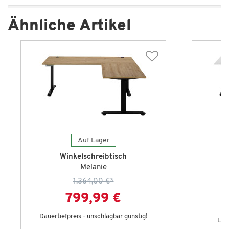
Ähnliche Artikel
Auf Lager
Winkelschreibtisch
Melanie
1.364,00 €
*
799,99 €
Dauertiefpreis - unschlagbar günstig!
Let