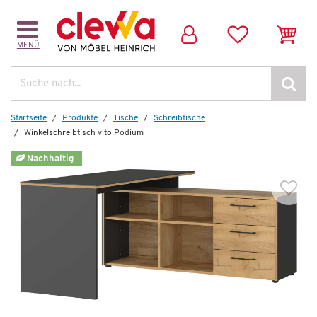
MENÜ
Weitere Artikel aus der Serie
Suche
Startseite
Produkte
Tische
Schreibtische
Winkelschreibtisch vito Podium
Nachhaltig
Auf Lager
Aktenregal
vito Podium
435,00 €
*
159,99 €