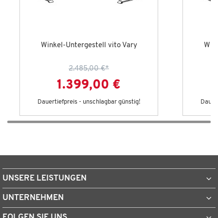
Winkel-Untergestell vito Vary
Wink
2.485,00 €
*
1.399,00 €
Dauertiefpreis - unschlagbar günstig!
Dauert
UNSERE LEISTUNGEN
UNTERNEHMEN
FOLGEN SIE UNS