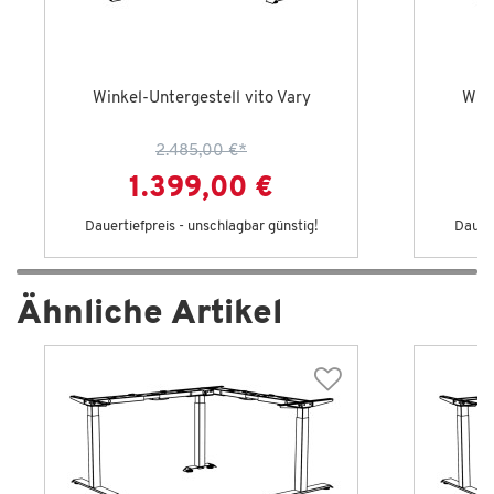
Winkel-Untergestell vito Vary
Wink
2.485,00 €
*
1.399,00 €
Dauertiefpreis - unschlagbar günstig!
Dauert
Ähnliche Artikel