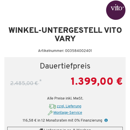
Dauertiefpreis - unschlagbar günstig!
Da
WINKEL-UNTERGESTELL VITO
VARY
Artikelnummer: 003584002401
Dauertiefpreis
1.399,00 €
*
2.485,00 €
Alle Preise inkl. MwSt.
zzgl. Lieferung
Montage-Service
116,58 € in 12 Monatsraten mit 0% Finanzierung