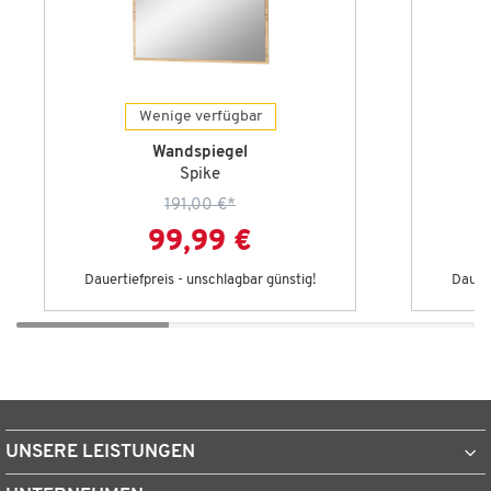
Wenige verfügbar
Wandspiegel
Spike
191,00 €
*
99,99 €
Dauertiefpreis - unschlagbar günstig!
Dauert
UNSERE LEISTUNGEN