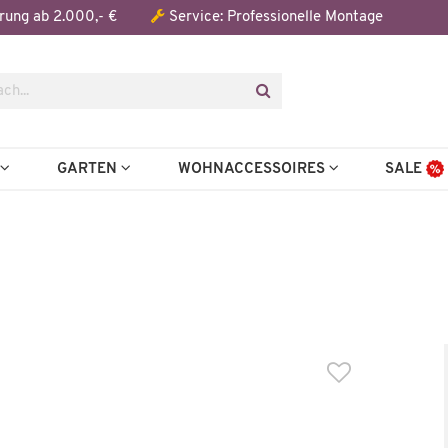
Der Artikel wurde in den Warenkorb gelegt:
rung ab 2.000,- €
Service: Professionelle Montage
Artikel aus der Serie
N
GARTEN
WOHNACCESSOIRES
SALE
Wenige verfügbar
Wenige verfügbar
Highboard
Vitrine
Yola
Yola
599,99 €
399,9
93,00 €
*
1.043,00 €
*