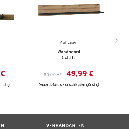
Auf Lager
Wandboard
Colditz
 €
49,99 €
80,00 €
*
ünstig!
Dauertiefpreis - unschlagbar günstig!
D
EN
VERSANDARTEN