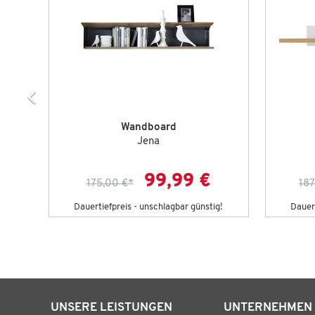
Wandboard
Jena
99,99 €
175,00 €
*
187
Dauertiefpreis - unschlagbar günstig!
Dauert
UNSERE LEISTUNGEN
UNTERNEHMEN