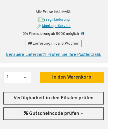
nstig!
Dauertiefpreis - unschlagbar günstig!
Dauer
Alle Preise inkl. MwSt.
zzgl. Lieferung
Montage-Service
0% Finanzierung ab 500€ möglich
Lieferung in ca. 8 Wochen
Genauere Lieferzeit? Prüfen Sie Ihre Postleitzahl.
Menge
In den Warenkorb
Verfügbarkeit in den Filialen prüfen
Gutscheincode prüfen