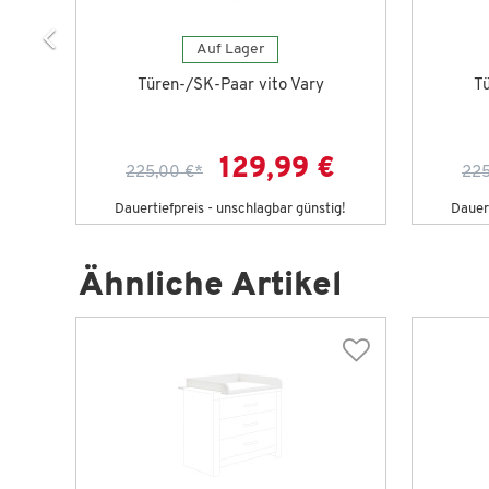
Auf Lager
Türen-/SK-Paar vito Vary
Tü
129,99 €
225,00 €
*
225
g!
Dauertiefpreis - unschlagbar günstig!
Dauert
Ähnliche Artikel