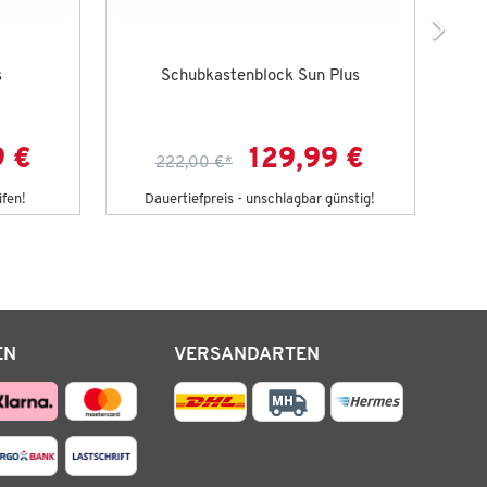
s
Schubkastenblock Sun Plus
9 €
129,99 €
222,00 €
*
ifen!
Dauertiefpreis - unschlagbar günstig!
EN
VERSANDARTEN