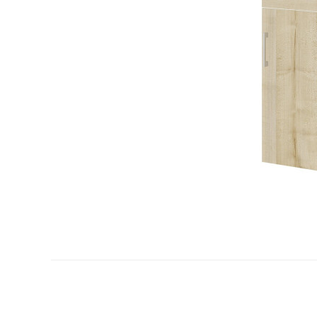
nstig!
Dauertiefpreis - unschlagbar günstig!
Dauer