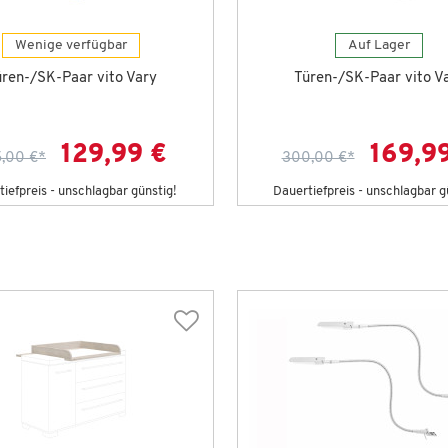
Wenige verfügbar
Auf Lager
ren-/SK-Paar vito Vary
Türen-/SK-Paar vito V
129,99 €
169,9
,00 €
*
300,00 €
*
iefpreis - unschlagbar günstig!
Dauertiefpreis - unschlagbar g