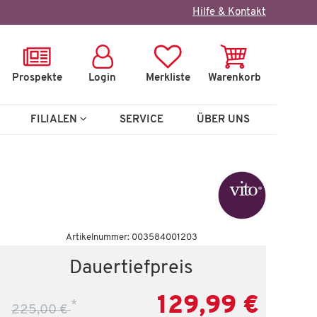
×
Hilfe & Kontakt
Prospekte
Login
Merkliste
Warenkorb
FILIALEN
SERVICE
ÜBER UNS
Auf Lager
Artikelnummer: 003584001203
ry
Türen-/SK-Paar vito Vary
T
Dauertiefpreis
129,99 €
*
 €
129,99 €
225,00 €
225,00 €
*
30