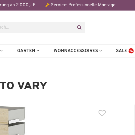
Der Artikel wurde in den Warenkorb gelegt:
rung ab 2.000,- €
Service: Professionelle Montage
Artikel aus der Serie
N
GARTEN
WOHNACCESSOIRES
SALE
ITO VARY
Auf Lager
Wenige verfügbar
üren-/SK-Paar vito Vary
Türen-/SK-Paar vito Va
169,99 €
129,99
0,00 €
*
225,00 €
*