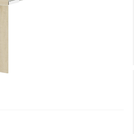
tiefpreis - unschlagbar günstig!
Dauertiefpreis - unschlagbar gü