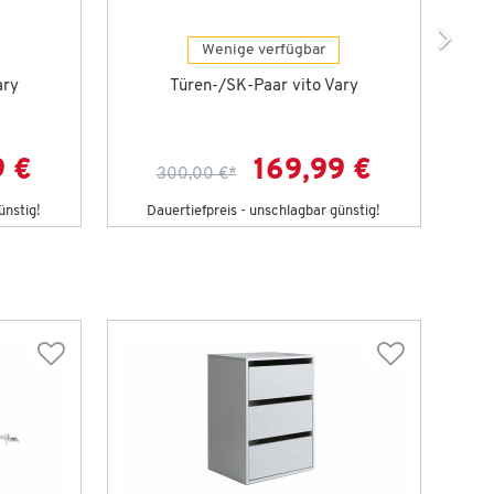
Wenige verfügbar
ary
Türen-/SK-Paar vito Vary
9 €
169,99 €
300,00 €
*
ünstig!
Dauertiefpreis - unschlagbar günstig!
D