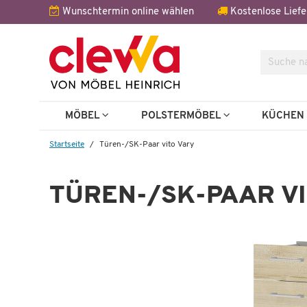
Wunschtermin online wählen
Kostenlose Liefe
Suche
Weitere 
MÖBEL
POLSTERMÖBEL
KÜCHE
Startseite
Türen-/SK-Paar vito Vary
TÜREN-/SK-PAAR V
ry
Türen-/SK-Paar vito Vary
T
 €
169,99 €
300,00 €
*
30