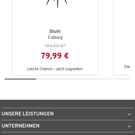
Stuhl
Coburg
194,00 €
*
79,99 €
Dauert
Letzte Chance – jetzt zugreifen!
UNSERE LEISTUNGEN
UNTERNEHMEN