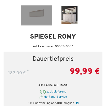
Dauertiefpreis - unschlagbar günstig!
Da
SPIEGEL ROMY
Artikelnummer: 0003740054
Dauertiefpreis
99,99 €
*
183,00 €
Alle Preise inkl. MwSt.
zzgl. Lieferung
Montage-Service
0% Finanzierung ab 500€ möglich