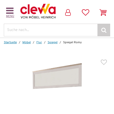
MENÜ
Weitere Artikel aus der Serie
Suche
Startseite
Möbel
Flur
Spiegel
Spiegel Romy
Auf Lager
Ausziehtisch
Romy
444,00 €
*
249,99 €