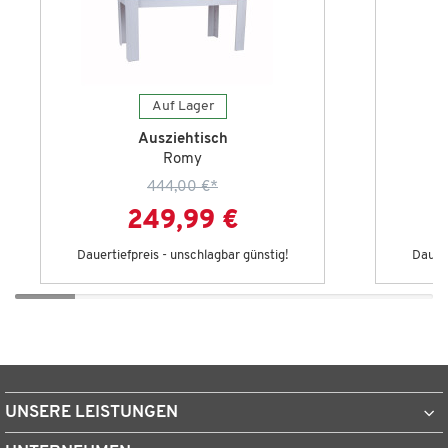
Auf Lager
Ausziehtisch
Romy
444,00 €
*
249,99 €
Dauertiefpreis - unschlagbar günstig!
Dauert
UNSERE LEISTUNGEN