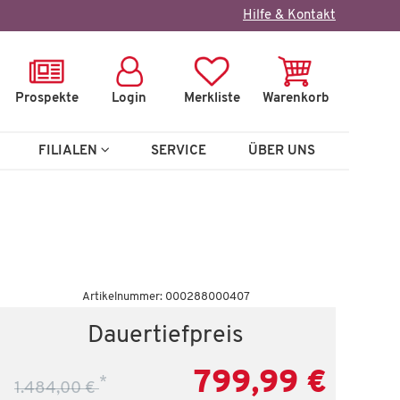
×
Hilfe & Kontakt
Prospekte
Login
Merkliste
Warenkorb
FILIALEN
SERVICE
ÜBER UNS
Wenige verfügbar
Artikelnummer: 000288000407
Sideboard
Dauertiefpreis
Owingen
799,99 €
*
1.484,00 €
 €
799,99 €
1.484,00 €
*
1.4