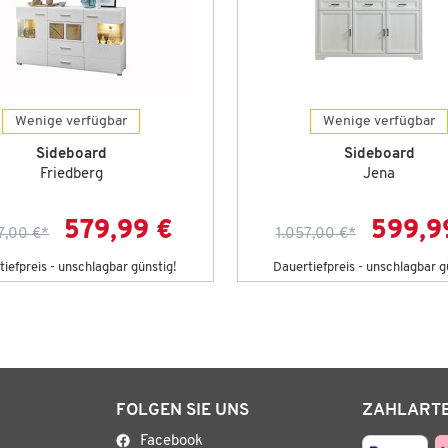
Wenige verfügbar
Wenige verfügbar
Sideboard
Sideboard
Friedberg
Jena
579,99 €
599,9
7,00 €
*
1.057,00 €
*
iefpreis - unschlagbar günstig!
Dauertiefpreis - unschlagbar g
FOLGEN SIE UNS
ZAHLART
Facebook