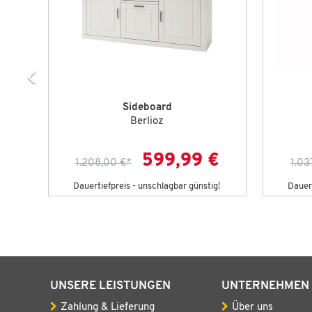
Sideboard
Berlioz
 €
599,99 €
1.208,00 €
*
1.03
g!
Dauertiefpreis - unschlagbar günstig!
Dauert
UNSERE LEISTUNGEN
UNTERNEHMEN
Zahlung & Lieferung
Über uns