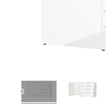
nstig!
Dauertiefpreis - unschlagbar günstig!
Dauer