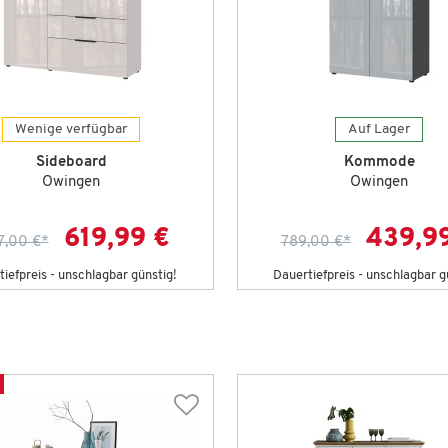
Wenige verfügbar
Auf Lager
Sideboard
Kommode
Owingen
Owingen
619,99 €
439,9
7,00 €
*
789,00 €
*
iefpreis - unschlagbar günstig!
Dauertiefpreis - unschlagbar g