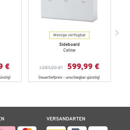
Wenige verfügbar
Sideboard
Celine
9 €
599,99 €
1.084,00 €
*
ünstig!
Dauertiefpreis - unschlagbar günstig!
D
EN
VERSANDARTEN