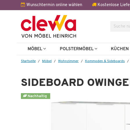
Wunschtermin online wählen
Kostenlose Liefe
Suche
Weitere 
MÖBEL
POLSTERMÖBEL
KÜCHE
Startseite
Möbel
Wohnzimmer
Kommoden & Sideboards
SIDEBOARD OWING
Wenige verfügbar
Nachhaltig
Sideboard
Owingen
 €
619,99 €
1.137,00 €
*
789