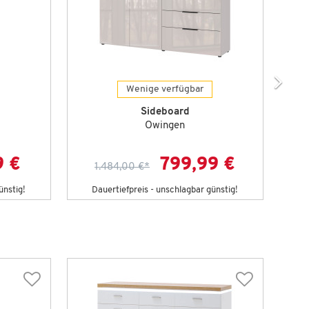
Wenige verfügbar
Sideboard
Owingen
9 €
799,99 €
1.484,00 €
*
ünstig!
Dauertiefpreis - unschlagbar günstig!
D