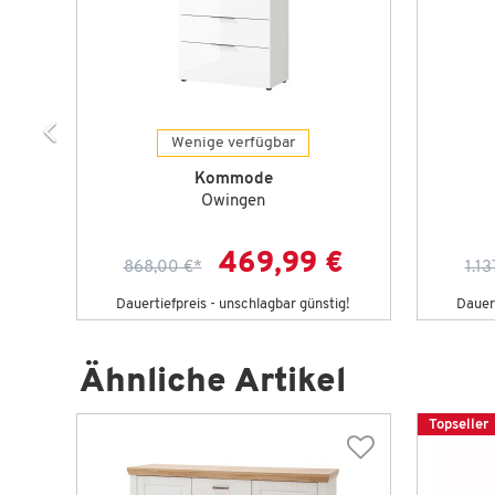
Wenige verfügbar
Kommode
Owingen
€
469,99 €
868,00 €
*
1.13
g!
Dauertiefpreis - unschlagbar günstig!
Dauert
Ähnliche Artikel
Topseller