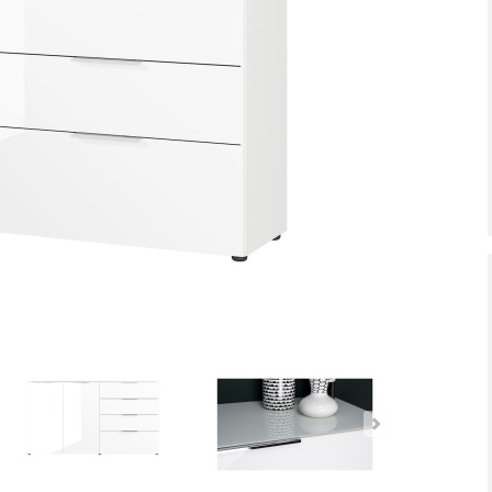
tiefpreis - unschlagbar günstig!
Dauertiefpreis - unschlagbar gü