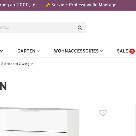
Der Artikel wurde in den Warenkorb gelegt:
rung ab 2.000,- €
Service: Professionelle Montage
Artikel aus der Serie
N
GARTEN
WOHNACCESSOIRES
SALE
Sideboard Owingen
EN
Auf Lager
Auf Lager
Kommode
Sideboard
Owingen
Owingen
439,99 €
619,99
,00 €
*
1.137,00 €
*