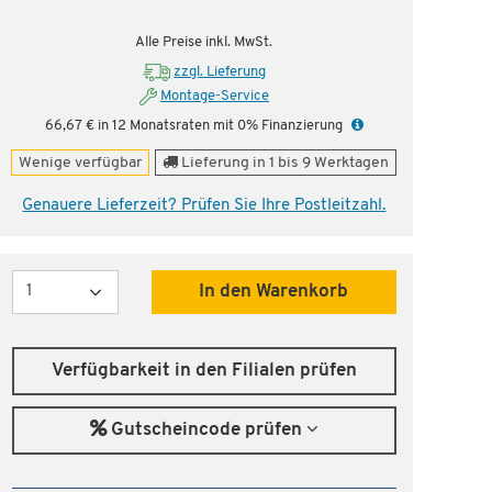
nstig!
Dauertiefpreis - unschlagbar günstig!
Dauer
Alle Preise inkl. MwSt.
zzgl. Lieferung
Montage-Service
66,67 € in 12 Monatsraten mit 0% Finanzierung
Wenige verfügbar
Lieferung in 1 bis 9 Werktagen
Genauere Lieferzeit? Prüfen Sie Ihre Postleitzahl.
Menge
In den Warenkorb
Verfügbarkeit in den Filialen prüfen
Gutscheincode prüfen