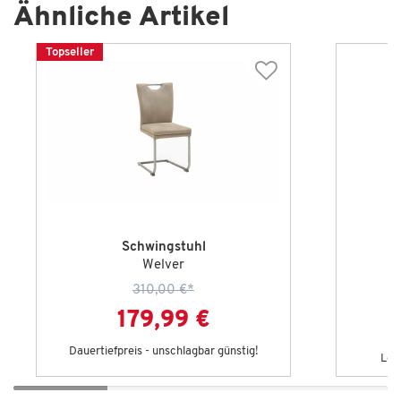
Ähnliche Artikel
Topseller
Schwingstuhl
Welver
310,00 €
*
179,99 €
Dauertiefpreis - unschlagbar günstig!
Let