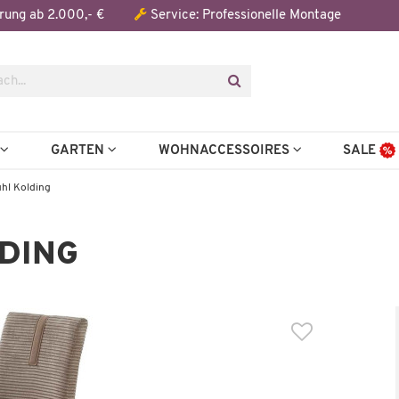
Der Artikel wurde in den Warenkorb gelegt:
rung ab 2.000,- €
Service: Professionelle Montage
Artikel aus der Serie
N
GARTEN
WOHNACCESSOIRES
SALE
hl Kolding
DING
Wenige verfügbar
Schwingstuhl
Kolding
79,99 €
59,00 €
*