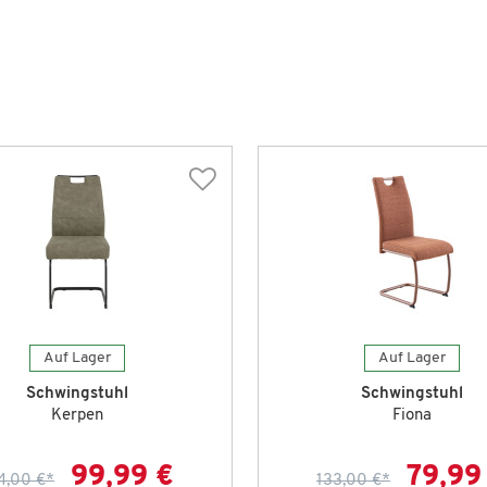
Auf Lager
Auf Lager
Schwingstuhl
Schwingstuhl
Kerpen
Fiona
99,99 €
79,99
4,00 €
*
133,00 €
*