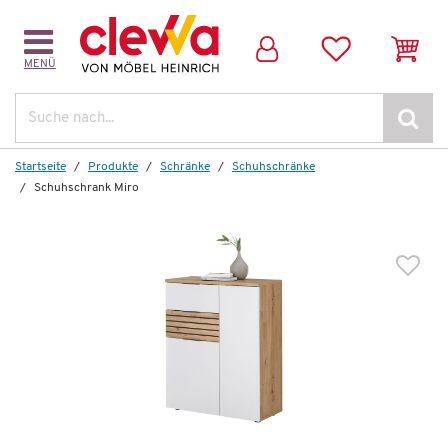
MENÜ
Weitere Artikel aus der Serie
Suche
Startseite
Produkte
Schränke
Schuhschränke
Schuhschrank Miro
Auf Lager
Garderobenschrank
Miro
359,00 €
*
169,99 €