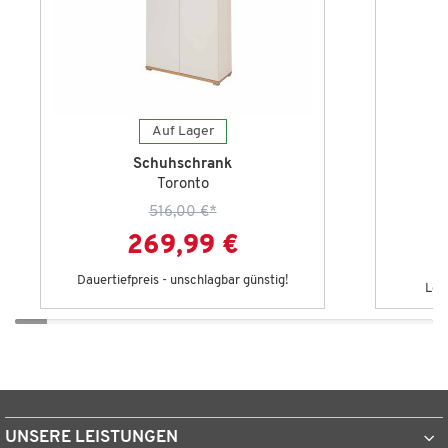
Auf Lager
Schuhschrank
Toronto
516,00 €
*
269,99 €
Dauertiefpreis - unschlagbar günstig!
Let
UNSERE LEISTUNGEN