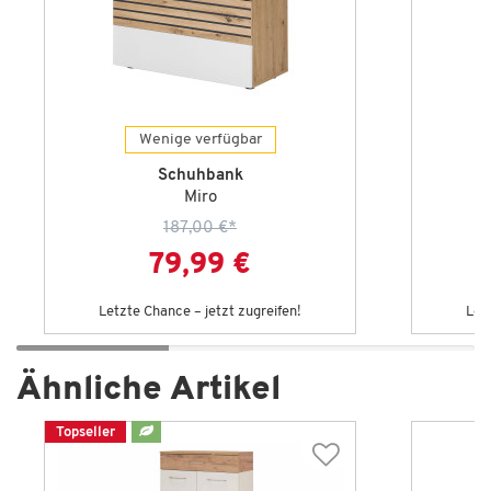
Wenige verfügbar
Schuhbank
Miro
187,00 €
*
79,99 €
Letzte Chance – jetzt zugreifen!
Let
Ähnliche Artikel
Topseller