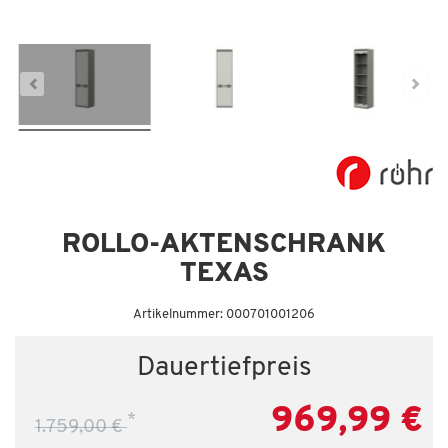
Dauertiefpreis - unschlagbar günstig!
Da
ROLLO-AKTENSCHRANK
TEXAS
Artikelnummer: 000701001206
Dauertiefpreis
969,99 €
*
1.759,00 €