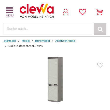
MENÜ
Weitere Artikel aus der Serie
Suche
Startseite
Möbel
Büromöbel
Aktenschränke
Rollo-Aktenschrank Texas
Kombi-Schreibtisch
Texas
2.562,00 €
*
1.399,00 €